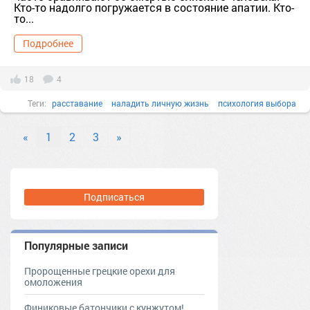
Кто-то надолго погружается в состояние апатии. Кто-
то...
Подробнее
18
4
Теги:
расставание
наладить личную жизнь
психология выбора
семья и отношения
ошибки после расставания
советы женщинам
«
1
2
3
»
найти любовь
развод
расстались что делать
Подписаться
Популярные записи
Пророщенные грецкие орехи для
омоложения
Финиковые батончики с кунжутом!