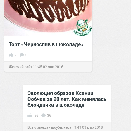
Торт «Чернослив в шоколаде»
2
0
Женский сайт
11:45
02 янв 2016
Эволюция образов Ксении
Собчак за 20 лет. Как менялась
блондинка в шоколаде
-56
36
Все о звездах шоубизнеса
19:49
03 мар 2018