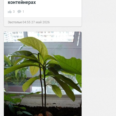
контейнерах
3
1
Застолье
04:55
27 май 2026