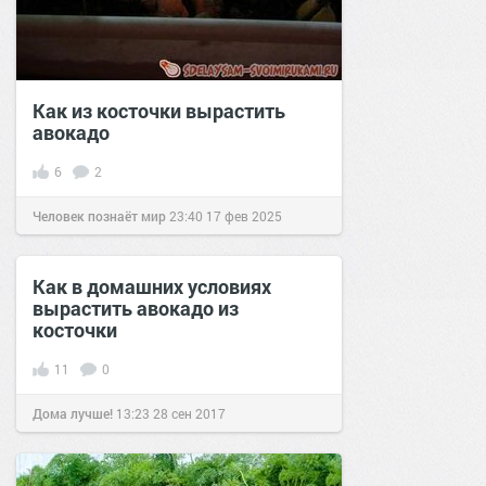
Как из косточки вырастить
авокадо
6
2
Человек познаёт мир
23:40
17 фев 2025
Как в домашних условиях
вырастить авокадо из
косточки
11
0
Дома лучше!
13:23
28 сен 2017