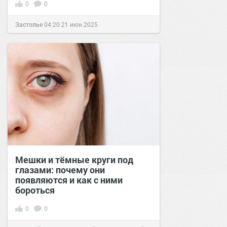
0
0
Застолье
04:20
21 июн 2025
Мешки и тёмные круги под
глазами: почему они
появляются и как с ними
бороться
0
0