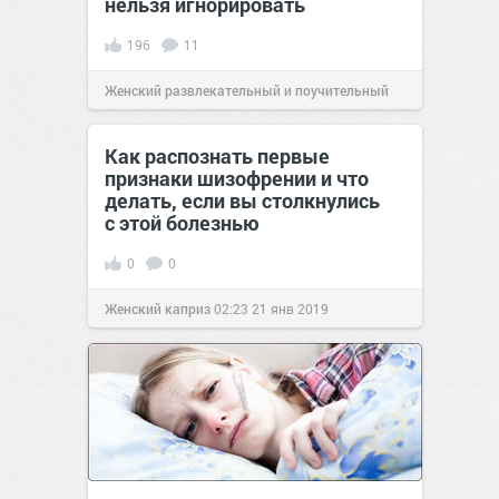
нельзя игнорировать
196
11
Женский развлекательный и поучительный
сайт.
20:05
31 авг 2019
Как распознать первые
признаки шизофрении и что
делать, если вы столкнулись
с этой болезнью
0
0
Женский каприз
02:23
21 янв 2019