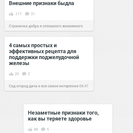
Внешние признаки быдла
-111
31
Страничка добра и сплошного жизненного
позитива!
20:05
04 июл 2018
4 самых простых и
эффективных рецепта для
поддержки поджелудочной
железы
20
2
Сад огород дача и все самое интересное
06:47
14 июн 2018
Незаметные признаки того,
как вы теряете здоровье
88
5