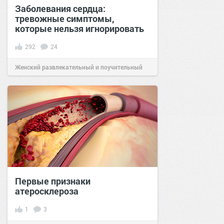
Заболевания сердца:
тревожные симптомы,
которые нельзя игнорировать
292
24
Женский развлекательный и поучительный
сайт.
20:21
20 окт 2020
Первые признаки
атеросклероза
1
3