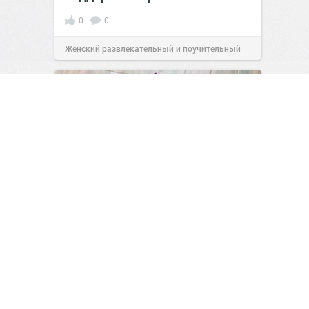
0
0
Женский развлекательный и поучительный
сайт.
21:26
Сегодня
Как размножить хризантему и
получить много красивых
цветов
0
0
Человек познаёт мир
19:32
Сегодня