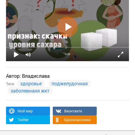
0:00
Автор:
Владислава
здоровье
поджелудочная
Теги:
заболевнаия жкт
Мой мир
Вконтакте
Twitter
Одноклассники