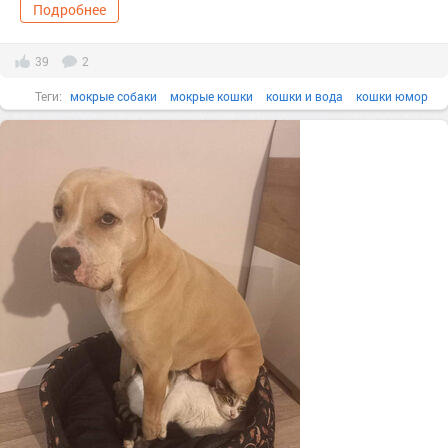
Подробнее
39
2
Теги:
мокрые собаки
мокрые кошки
кошки и вода
кошки юмор
смешные животные
Улыбнись