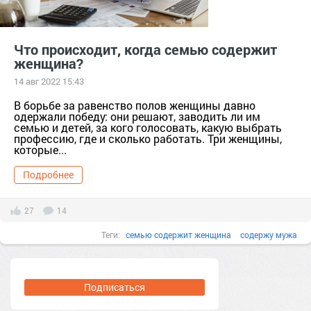
Что происходит, когда семью содержит
женщина?
14 авг 2022 15:43
В борьбе за равенство полов женщины давно
одержали победу: они решают, заводить ли им
семью и детей, за кого голосовать, какую выбрать
профессию, где и сколько работать. Три женщины,
которые...
Подробнее
27
14
Теги:
семью содержит женщина
содержу мужа
психология и саморазвитие
советы женщинам
брак
семья
муж не содержит семью
Подписаться