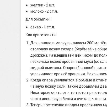
желтки - 2 шт.
молоко - 2 ст.л.
Для обсыпки:
сахар - 1 ст.л.
Как приготовить:
Для начала в миску выливаем 200 мл тёп
столовую ложку сахара (берём её из общег
дрожжей. Размешиваем венчиком до полн
несколько ложек просеянной муки (остал
жидкой сметаны. Опарный способ пригото
увеличивает срок её хранения. Накрываем
Когда опара увеличится в объёме и стане
чайную ложку соли. Также добавляем два
Некоторые считают, что тесто, приготовле
часто использую белки и считаю, что они
Теперь постепенно вводим просеянную му