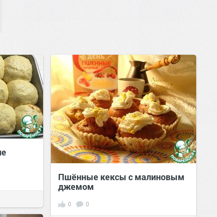
ие
Пшённые кексы с малиновым
джемом
0
0