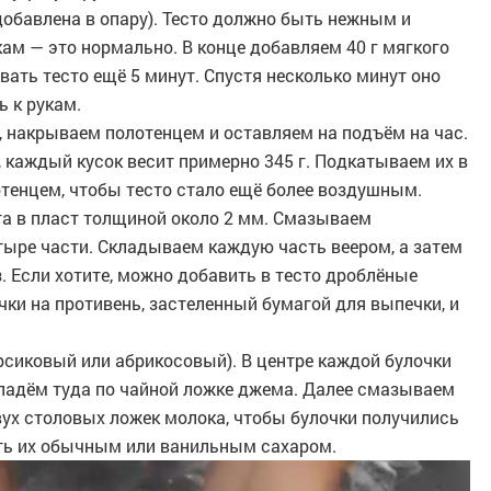
 добавлена в опару). Тесто должно быть нежным и
кам — это нормально. В конце добавляем 40 г мягкого
ть тесто ещё 5 минут. Спустя несколько минут оно
ь к рукам.
 накрываем полотенцем и оставляем на подъём на час.
, каждый кусок весит примерно 345 г. Подкатываем их в
отенцем, чтобы тесто стало ещё более воздушным.
та в пласт толщиной около 2 мм. Смазываем
ыре части. Складываем каждую часть веером, а затем
з. Если хотите, можно добавить в тесто дроблёные
чки на противень, застеленный бумагой для выпечки, и
рсиковый или абрикосовый). В центре каждой булочки
кладём туда по чайной ложке джема. Далее смазываем
вух столовых ложек молока, чтобы булочки получились
ь их обычным или ванильным сахаром.