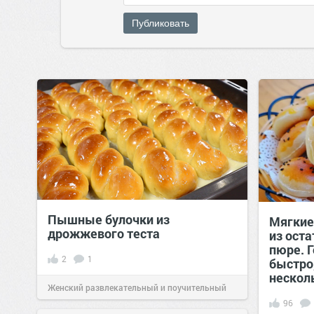
Публиковать
Пышные булочки из
Мягкие
дрожжевого теста
из ост
пюре. Г
2
1
быстро
нескол
Женский развлекательный и поучительный
96
сайт.
23:13
24 фев 2024