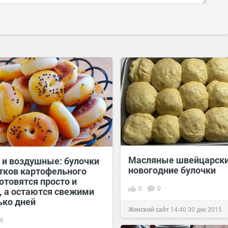
Масляные швейцарск
 и воздушные: булочки
новогодние булочки
атков картофельного
отовятся просто и
0
0
, а остаются свежими
ько дней
Женский сайт
14:40
30 дек 2015
6