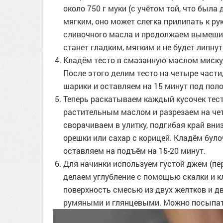
около 750 г муки (с учётом той, что была
мягким, оно может слегка прилипать к ру
сливочного масла и продолжаем вымешива
станет гладким, мягким и не будет липнут
Кладём тесто в смазанную маслом миску,
После этого делим тесто на четыре части
шарики и оставляем на 15 минут под пол
Теперь раскатываем каждый кусочек тес
растительным маслом и разрезаем на чет
сворачиваем в улитку, подгибая край вни
орешки или сахар с корицей. Кладём було
оставляем на подъём на 15-20 минут.
Для начинки используем густой джем (пе
делаем углубление с помощью скалки и 
поверхность смесью из двух желтков и д
румяными и глянцевыми. Можно посыпат