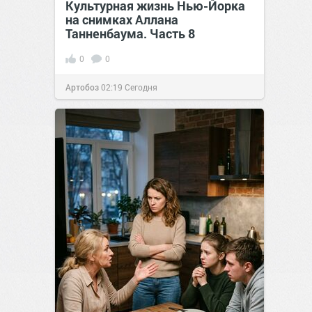
Культурная жизнь Нью-Йорка
на снимках Аллана
Танненбаума. Часть 8
0
0
Артобоз
02:19
Сегодня