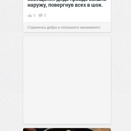
наружу, повергнув всех в шок.
0
0
Страничка добра и сплошного жизненного
позитива!
00:29
07 авг 2026