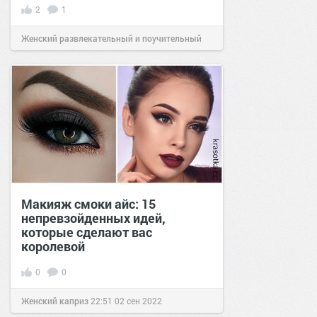
2
1
Женский развлекательный и поучительный
сайт.
23:18
07 июл 2024
Макияж смоки айс: 15
непревзойденных идей,
которые сделают вас
королевой
0
0
Женский каприз
22:51
02 сен 2022