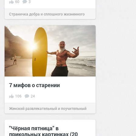
60
3
Страничка добра и сплошного жизненного
позитива!
07:21
04 авг 2021
7 мифов о старении
106
24
Женский развлекательный и поучительный
сайт.
17:07
24 май 2022
"Чёрная пятница" в
прикольных картинках (20