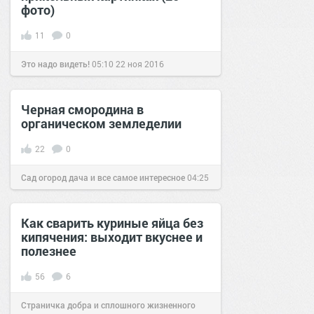
фото)
11
0
Это надо видеть!
05:10
22 ноя 2016
Черная смородина в
органическом земледелии
22
0
Сад огород дача и все самое интересное
04:25
04 янв 2017
Как сварить куриные яйца без
кипячения: выходит вкуснее и
полезнее
56
6
Страничка добра и сплошного жизненного