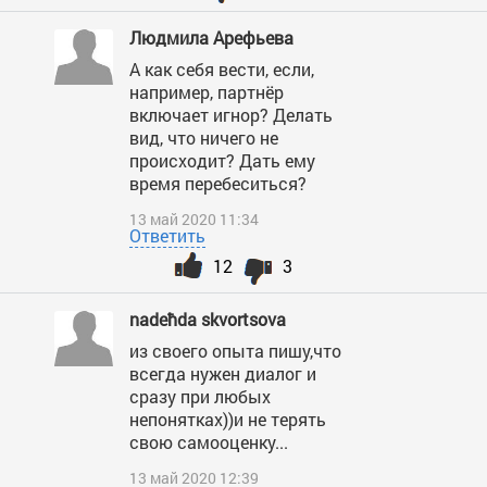
Людмила Арефьева
А как себя вести, если,
например, партнёр
включает игнор? Делать
вид, что ничего не
происходит? Дать ему
время перебеситься?
13 май 2020 11:34
Ответить
12
3
nadeћda skvortsova
из своего опыта пишу,что
всегда нужен диалог и
сразу при любых
непонятках))и не терять
свою самооценку...
13 май 2020 12:39