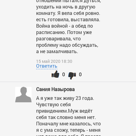
отношений пытался дуться,
уходить на ночь в другую
комнату. Я вела себя ровно.
есть готовила, выставляла.
Война войной - а обед по
расписанию. Потом уже
разговаривала, что
проблему надо обсуждать,
а не замалчивать.
15 май 2020 18:30
Ответить
0
0
Сания Назырова
А я уже так живу 23 года.
Чувствую себя
привидением.Муж ведёт
себя так словно меня нет.
Поначалу мне казалось, что
я с ума схожу, теперь - меня