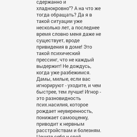
сдержанно и
хладнокровно"? А на что же
тогда обращать? Да я в
такой ситуации уже
несколько лет, а последнее
время словно меня даже не
существует, вроде
привидения в доме! Это
такой психический
прессинг, что не каждый
выдержит! Не дождусь,
когда уже разбежимся.
Дамы, милые, если вас
игнорируют - уходите, и чем
быстрее, тем лучше! Игнор -
это разновидность
псих.насилия, которое
рождает неуверенность,
понижает самооценку,
приводит к нервным
расстройствам и болезням.
Цените себя и своё