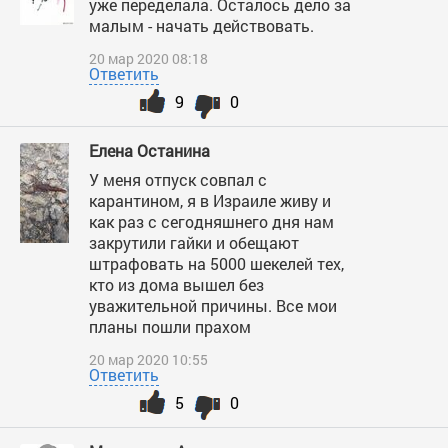
уже переделала. Осталось дело за
малым - начать действовать.
20 мар 2020 08:18
Ответить
9
0
Елена Останина
У меня отпуск совпал с
карантином, я в Израиле живу и
как раз с сегодняшнего дня нам
закрутили гайки и обещают
штрафовать на 5000 шекелей тех,
кто из дома вышел без
уважительной причины. Все мои
планы пошли прахом
20 мар 2020 10:55
Ответить
5
0