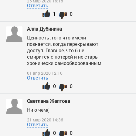
25 мар 2020 16:18
Ответить
1
0
Алла Дубинина
Ценность ,того что имели
познается, когда перекрывают
доступ. Главное, что б не
смирится с потерей и не старь
хронически самообворованным.
01 апр 2020 12:10
Ответить
0
0
Светлана Желтова
Ни о чем(
21 мар 2020 14:36
Ответить
0
0