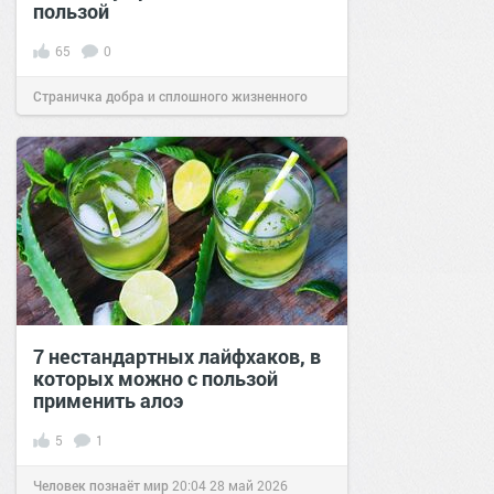
пользой
65
0
Страничка добра и сплошного жизненного
позитива!
12:00
03 сен 2021
7 нестандартных лайфхаков, в
которых можно с пользой
применить алоэ
5
1
Человек познаёт мир
20:04
28 май 2026