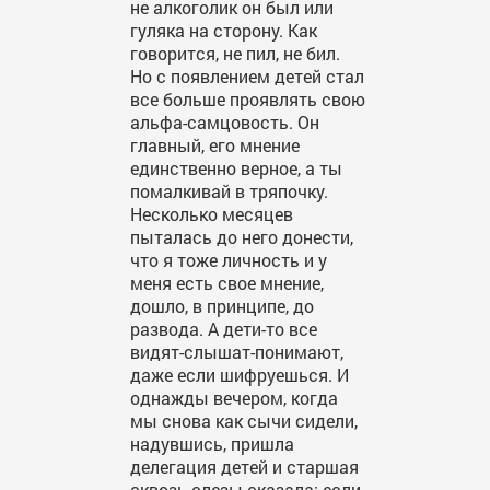
не алкоголик он был или
гуляка на сторону. Как
говорится, не пил, не бил.
Но с появлением детей стал
все больше проявлять свою
альфа-самцовость. Он
главный, его мнение
единственно верное, а ты
помалкивай в тряпочку.
Несколько месяцев
пыталась до него донести,
что я тоже личность и у
меня есть свое мнение,
дошло, в принципе, до
развода. А дети-то все
видят-слышат-понимают,
даже если шифруешься. И
однажды вечером, когда
мы снова как сычи сидели,
надувшись, пришла
делегация детей и старшая
сквозь слезы сказала: если