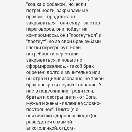
"кошка с собакой", но, если
потребности, закрываемые
браком, - продолжают
закрываться, - они сядут за стол
переговоров, они пойдут на
компромиссы, они "прогнуться" и
"прогнут", но за свой брак зубами
глотки перегрызут. Если
потребности перестали
закрываться, а новые не
сформировались, - такой брак
обречен: долго и мучительно или
быстро и цивилизованно, но такой
брак прекратит существование. У
нас в подсознании: "родители,
братья и сестры, дети - от Бога,
мужья и жены - явление условно-
постоянное". Никто (я о
психически здоровых людях)не
разведется с мамой-
алкоголичкой, отцом -