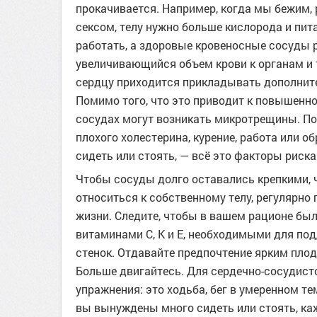
прокачивается. Например, когда мы бежим,
сексом, телу нужно больше кислорода и пит
работать, а здоровые кровеносные сосуды
увеличивающийся объем крови к органам и 
сердцу приходится прикладывать дополните
Помимо того, что это приводит к повышенно
сосудах могут возникать микротрещины. По
плохого холестерина, курение, работа или о
сидеть или стоять, — всё это факторы риска
Чтобы сосуды долго оставались крепкими,
относиться к собственному телу, регулярно
жизни. Следите, чтобы в вашем рационе бы
витаминами С, К и Е, необходимыми для по
стенок. Отдавайте предпочтение ярким плод
Больше двигайтесь. Для сердечно-сосудис
упражнения: это ходьба, бег в умеренном те
вы вынуждены много сидеть или стоять, каж