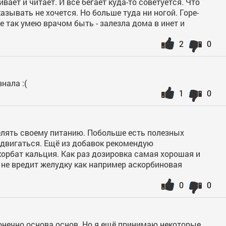
вает и читает. И всё бегает куда-то советуется. Что
азывать не хочется. Но больше туда ни ногой. Горе-
е так умею врачом быть - залезла дома в инет и
2
0
знала :(
1
0
лять своему питанию. Побольше есть полезных
двигаться. Ещё из добавок рекомендую
корбат кальция. Как раз дозировка самая хорошая и
 не вредит желудку как например аскорбиновая
0
0
конечно основа основ. Но я ещё принимаю некоторые