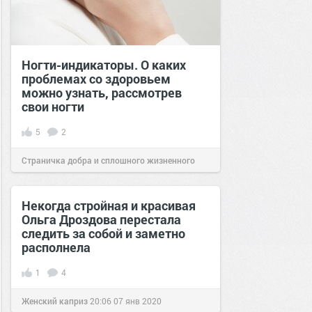
Ногти-индикаторы. О каких
проблемах со здоровьем
можно узнать, рассмотрев
свои ногти
5
2
Страничка добра и сплошного жизненного
позитива!
08:20
02 фев 2025
Некогда стройная и красивая
Ольга Дроздова перестала
следить за собой и заметно
располнела
1
4
Женский каприз
20:06
07 янв 2020