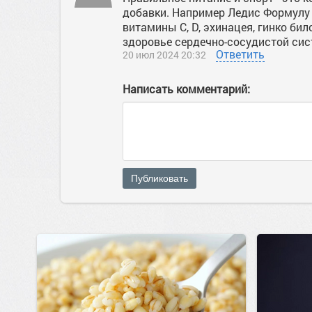
добавки. Например Ледис Формулу 
витамины C, D, эхинацея, гинко би
здоровье сердечно-сосудистой си
Ответить
20 июл 2024 20:32
Написать комментарий:
Публиковать