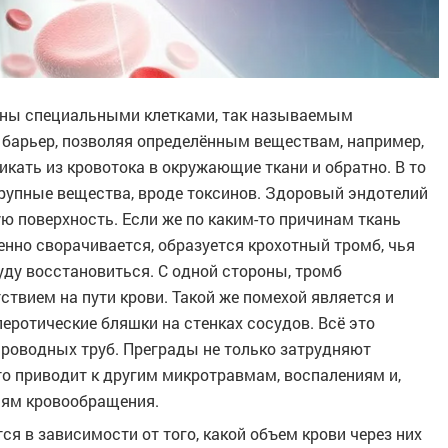
аны специальными клетками, так называемым
 барьер, позволяя определённым веществам, например,
икать из кровотока в окружающие ткани и обратно. В то
крупные вещества, вроде токсинов. Здоровый эндотелий
ую поверхность. Если же по каким-то причинам ткань
нно сворачивается, образуется крохотный тромб, чья
уду восстановиться. С одной стороны, тромб
ствием на пути крови. Такой же помехой является и
еротические бляшки на стенках сосудов. Всё это
роводных труб. Преграды не только затрудняют
Это приводит к другим микротравмам, воспалениям и,
иям кровообращения.
 в зависимости от того, какой объем крови через них