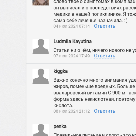
слово твоё о симптомах в комп заби
он выписал и о последствиях расск
медики в нашей поликлинике. Я тож
сама себе леченье назначила. :(
Ответить
04 июл 2024 07:14
Ludmila Kayutina
Статья ни о чём, ничего нового не у
Ответить
07 июл 2024 17:49
kiggka
Важно конечно много внимания уде
жиров, поменьше вредных. Больше 
эваларовский витамин С 900 мг ас
форма здесь некислотная, поэтому
кислота. !
Ответить
08 июл 2024 21:12
penka
Правильное питание и спорт - это 