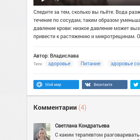
Следите за тем, сколько вы пьёте. Вода раз
течение по сосудам, таким образом уменьша
давление крови: низкое давление может вы
привести к растяжению и микротрещинам. О
Автор:
Владислава
здоровье
Питание
здоровье с
Теги:
Мой мир
Вконтакте
Комментарии
(4)
Светлана Кондратьева
С каким терапевтом разговаривать-