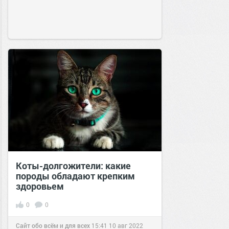
Коты-долгожители: какие
породы обладают крепким
здоровьем
0
0
Сайт обо всём и для всех
15:41
10 авг 2022