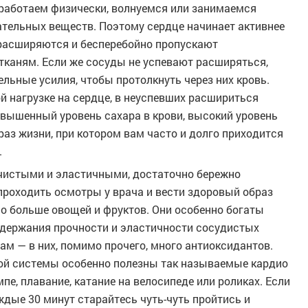
 работаем физически, волнуемся или занимаемся
ательных веществ. Поэтому сердце начинает активнее
 расширяются и бесперебойно пропускают
тканям. Если же сосуды не успевают расширяться,
льные усилия, чтобы протолкнуть через них кровь.
й нагрузке на сердце, в неуспевших расшириться
вышенный уровень сахара в крови, высокий уровень
браз жизни, при котором вам часто и долго приходится
.
 чистыми и эластичными, достаточно бережно
 проходить осмотры у врача и вести здоровый образ
ло больше овощей и фруктов. Они особенно богаты
ддержания прочности и эластичности сосудистых
ам — в них, помимо прочего, много антиоксидантов.
той системы особенно полезны так называемые кардио
мпе, плавание, катание на велосипеде или роликах. Если
дые 30 минут старайтесь чуть-чуть пройтись и