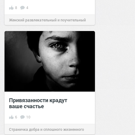
8
4
Женский развлекательный и поучительный
сайт.
20:38
25 ноя 2022
Привязанности крадут
ваше счастье
6
10
Страничка добра и сплошного жизненного