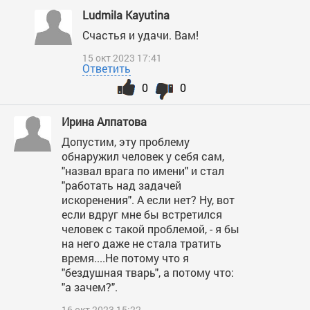
Ludmila Kayutina
Счастья и удачи. Вам!
15 окт 2023 17:41
Ответить
0
0
Ирина Алпатова
Допустим, эту проблему
обнаружил человек у себя сам,
"назвал врага по имени" и стал
"работать над задачей
искоренения". А если нет? Ну, вот
если вдруг мне бы встретился
человек с такой проблемой, - я бы
на него даже не стала тратить
время....Не потому что я
"бездушная тварь", а потому что:
"а зачем?".
16 окт 2023 15:22