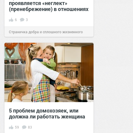
проявляется «неглект»
(пренебрежение) в отношениях
6
3
Страничка добра и сплошного жизненного
позитива!
15:27
20 окт 2023
5 проблем домохозяек, или
должна ли работать женщина
59
83