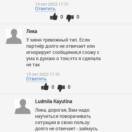
15 окт 2023 17:31
Ответить
0
0
Лика
У меня тревожный тип. Если
партнёр долго не отвечает или
игнорирует сообщения,я схожу с
ума и думаю о том,что я сделала
не так
15 окт 2023 17:31
Ответить
0
0
Ludmila Kayutina
Лика, дорогая, Вам надо
научиться поворачивать
ситуации в свою пользу:
долго не отвечает - займусь