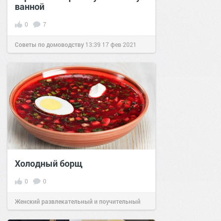
ванной
0
7
Советы по домоводству
13:39
17 фев 2021
Холодный борщ
0
0
Женский развлекательный и поучительный
сайт.
23:08
Вчера