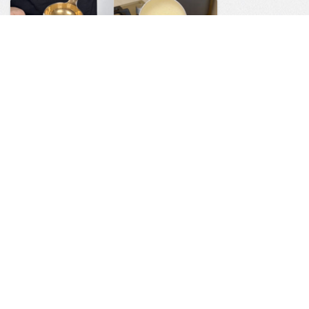
# Нутовая лепёшка без
дрожжей: простой
безглютеновый вариант для
рулетов, который не рвётся
0
0
Застолье
15:39
Вчера