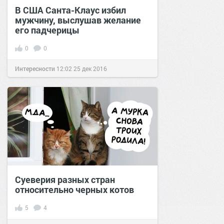
В США Санта-Клаус избил
мужчину, выслушав желание
его падчерицы
0
0
Интересности
12:02
25 дек 2016
Суеверия разных стран
относительно черных котов
5
4