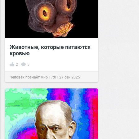
Животные, которые питаются
кровью
2
5
Человек познаёт мир
17:01
27 сен 2025