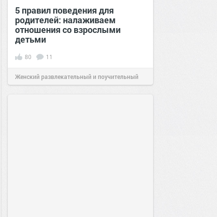
5 правил поведения для
родителей: налаживаем
отношения со взрослыми
детьми
80
11
Женский развлекательный и поучительный
сайт.
18:49
09 мар 2020