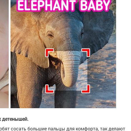
х детенышей.
любят сосать большие пальцы для комфорта, так делают