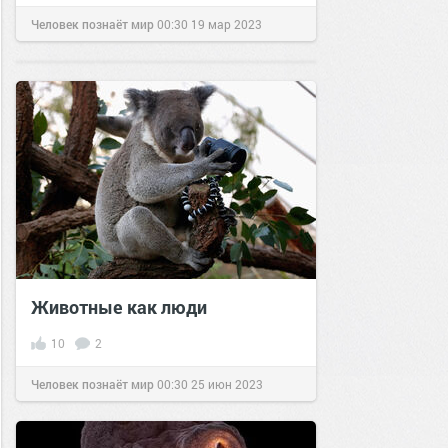
Человек познаёт мир
00:30
19 мар 2023
Животные как люди
10
2
Человек познаёт мир
00:30
25 июн 2023