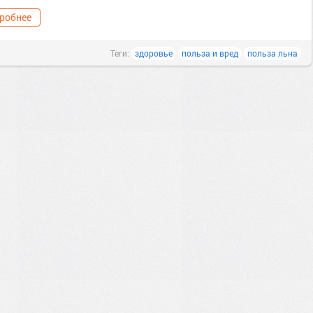
робнее
Теги:
здоровье
польза и вред
польза льна