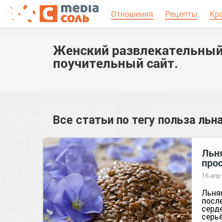
Отношения
Рецепты
Кр
Женский развлекательный
поучительный сайт.
Все статьи по тегу
польза льн
Льня
про
16 апр
Льнян
посл
серд
серьё