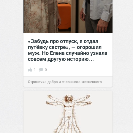
«Забудь про отпуск, я отдал
путёвку сестре», — огорошил
муж. Но Елена случайно узнала
совсем другую историю…
1
0
Страничка добра и сплошного жизненного
позитива!
00:28
Вчера