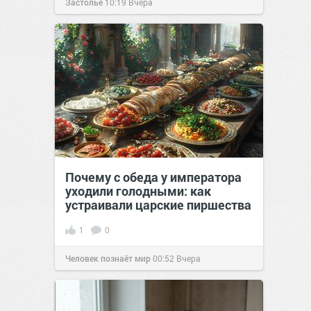
Застолье
10:19
Вчера
Почему с обеда у императора
уходили голодными: как
устраивали царские пиршества
1
0
Человек познаёт мир
00:52
Вчера