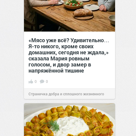
«Мясо уже всё? Удивительно…
Я-то никого, кроме своих
домашних, сегодня не ждала,»
сказала Мария ровным
голосом, и двор замер в
напряжённой тишине
0
0
Страничка добра и сплошного жизненного
позитива!
15:38
Вчера