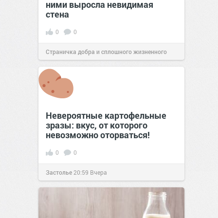
ними выросла невидимая
стена
0
0
Страничка добра и сплошного жизненного
позитива!
13:38
Сегодня
Невероятные картофельные
зразы: вкус, от которого
невозможно оторваться!
0
0
Застолье
20:59
Вчера