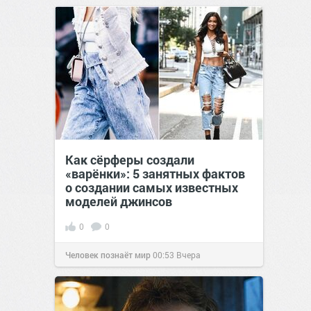
позитива!
17:38
Вчера
Как сёрферы создали
«варёнки»: 5 занятных фактов
о создании самых известных
моделей джинсов
0
0
Человек познаёт мир
00:53
Вчера