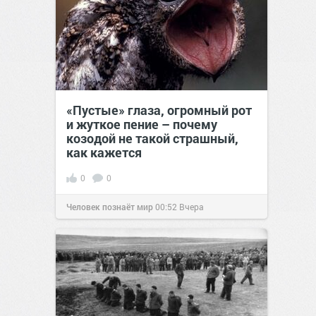
«Пустые» глаза, огромный рот
и жуткое пение – почему
козодой не такой страшный,
как кажется
0
0
Человек познаёт мир
00:52
Вчера