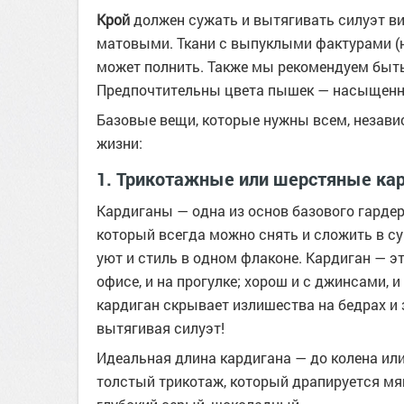
Крой
должен сужать и вытягивать силуэт в
матовыми. Ткани с выпуклыми фактурами (на
может полнить. Также мы рекомендуем быт
Предпочтительны цвета пышек — насыщенны
Базовые вещи, которые нужны всем, незави
жизни:
1. Трикотажные или шерстяные ка
Кардиганы — одна из основ базового гардер
который всегда можно снять и сложить в сум
уют и стиль в одном флаконе. Кардиган — эт
офисе, и на прогулке; хорош и с джинсами, и
кардиган скрывает излишества на бедрах и 
вытягивая силуэт!
Идеальная длина кардигана — до колена ил
толстый трикотаж, который драпируется мя