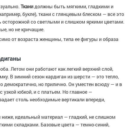
изуально.
Ткани
должны быть мягкими, гладкими и
пример, букле), ткани с глянцевым блеском — все это
ь осторожной со светлыми и слишком яркими цветами.
е, но не кричащие.
симо от возраста женщины, типа ее фигуры и образа
рдиганы
оба. Летом они работают как легкий верхний слой,
ку. В зимний сезон кардиган из шерсти — это тепло,
о демократично, но прилично. Он уместен всюду — и в
 с узкой юбкой, и с платьем. Но главное —
задает столь необходимые вертикали впереди,
и ниже, идеальный материал — гладкий, не слишком
гкими складками. Базовые цвета — темно-синий,