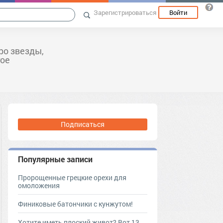
Зарегистрироваться
Войти
ро звезды,
гое
Подписаться
Популярные записи
Пророщенные грецкие орехи для
омоложения
Финиковые батончики с кунжутом!
Хотите иметь плоский живот? Вот 13