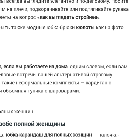
вы всегда выглядите элегантно и по-деловому. Носите
м на плечи, подворачивайте или подтягивайте рукава
веты на вопрос «
как выглядеть стройнее
«.
 быть также модные юбка-брюки
кюлоты
как на фото
, если вы работаете из дома
, одним словом, если вам
еловые встречи, вашей альтернативой строгому
т такие неформальные комплекты — кардиган с
я объемная туника с шароварами.
полных женщин
еробе полной женщины
гда
юбка-карандаш для полных женщин
— палочка-