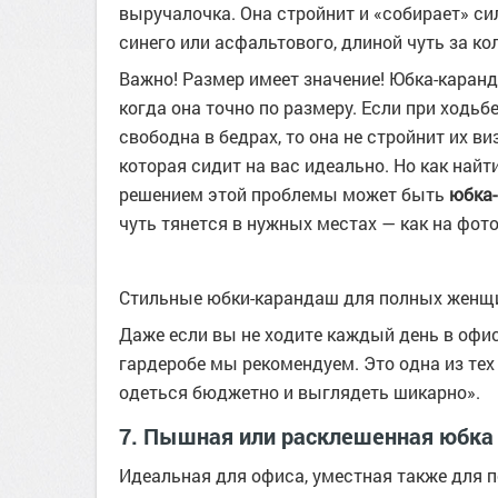
выручалочка. Она стройнит и «собирает» сил
синего или асфальтового, длиной чуть за ко
Важно! Размер имеет значение! Юбка-каранд
когда она точно по размеру. Если при ходьб
свободна в бедрах, то она не стройнит их в
которая сидит на вас идеально. Но как най
решением этой проблемы может быть
юбка-
чуть тянется в нужных местах — как на фото
Стильные юбки-карандаш для полных женщ
Даже если вы не ходите каждый день в офис
гардеробе мы рекомендуем. Это одна из тех
одеться бюджетно и выглядеть шикарно».
7. Пышная или расклешенная юбка
Идеальная для офиса, уместная также для пох