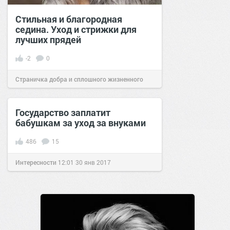
Стильная и благородная
седина. Уход и стрижки для
лучших прядей
-2
0
Страничка добра и сплошного жизненного
позитива!
07:00
08 ноя 2025
Государство заплатит
бабушкам за уход за внуками
486
15
Интересности
12:01
30 янв 2017