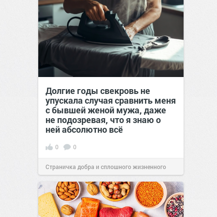
Долгие годы свекровь не
упускала случая сравнить меня
с бывшей женой мужа, даже
не подозревая, что я знаю о
ней абсолютно всё
0
0
Страничка добра и сплошного жизненного
позитива!
00:29
Сегодня