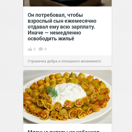
Он потребовал, чтобы
взрослый сын ежемесячно
отдавал ему всю зарплату.
Иначе — немедленно
освободить жильё
0
0
Страничка добра и сплошного жизненного
позитива!
00:29
Сегодня
Мясные рулеты из кабачков