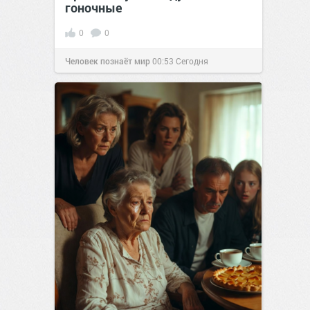
гоночные
0
0
Человек познаёт мир
00:53
Сегодня