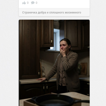
0
0
Страничка добра и сплошного жизненного
позитива!
00:29
Сегодня