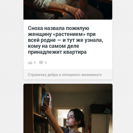
Сноха назвала пожилую
женщину «растением» при
всей родне — и тут же узнала,
кому на самом деле
принадлежит квартира
0
0
Страничка добра и сплошного жизненного
позитива!
00:29
Сегодня