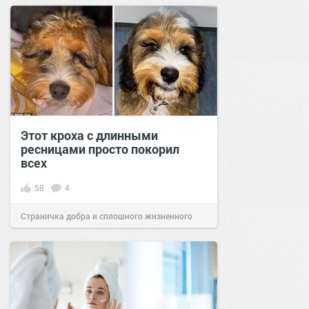
позитива!
15:38
02 окт 2023
Этот кроха с длинными
ресницами просто покорил
всех
58
4
Страничка добра и сплошного жизненного
позитива!
07:06
08 июл 2021