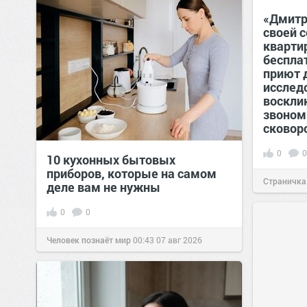
«Дмитр
своей с
квартир
беспла
приют 
исслед
воскли
звоном
сковор
0
0
10 кухонных бытовых
приборов, которые на самом
Страничка
деле вам не нужны
позитива!
0
0
Человек познаёт мир
00:43
07 авг 2026