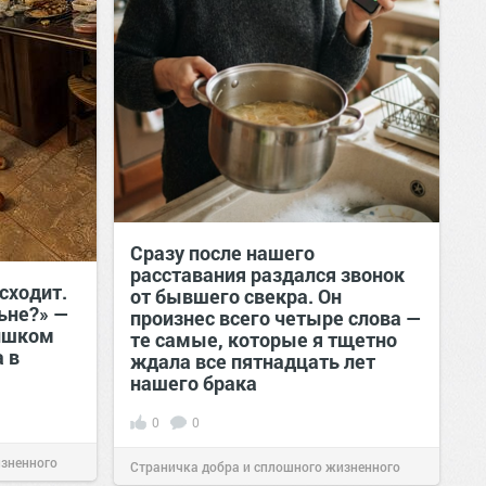
Сразу после нашего
расставания раздался звонок
сходит.
от бывшего свекра. Он
льне?» —
произнес всего четыре слова —
лишком
те самые, которые я тщетно
 в
ждала все пятнадцать лет
нашего брака
0
0
изненного
Страничка добра и сплошного жизненного