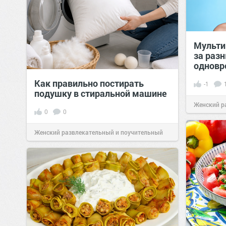
Мульти
за раз
одновр
Как правильно постирать
-1
подушку в стиральной машине
Женский р
0
0
сайт.
21:46
Женский развлекательный и поучительный
сайт.
21:46
Вчера