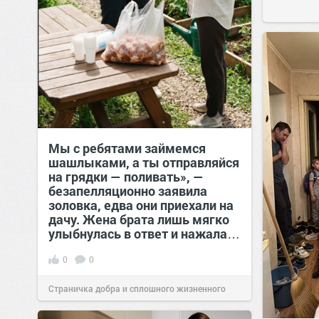
Мы с ребятами займемся
шашлыками, а ты отправляйся
на грядки — поливать», —
безапелляционно заявила
золовка, едва они приехали на
дачу. Жена брата лишь мягко
улыбнулась в ответ и нажала…
0
0
Страничка добра и сплошного жизненного
позитива!
00:29
07 авг 2026