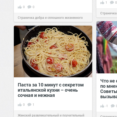
1
0
0
0
Страничка
Страничка добра и сплошного жизненного
позитива!
позитива!
00:29
07 авг 2026
Что не 
Паста за 10 минут с секретом
по мне
итальянской кухни – очень
Советы
сочная и нежная
вызыв
0
1
-1
Женский развлекательный и поучительный
Страничка