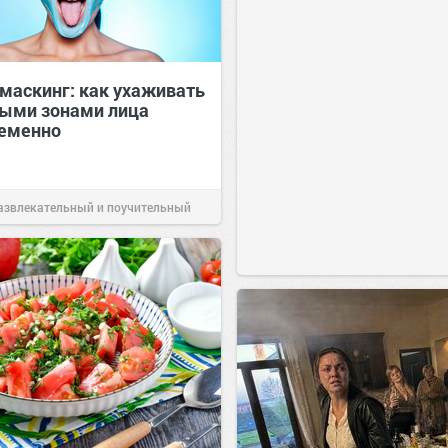
маскинг: как ухаживать
ными зонами лица
еменно
1
азвлекательный и поучительный
Вчера