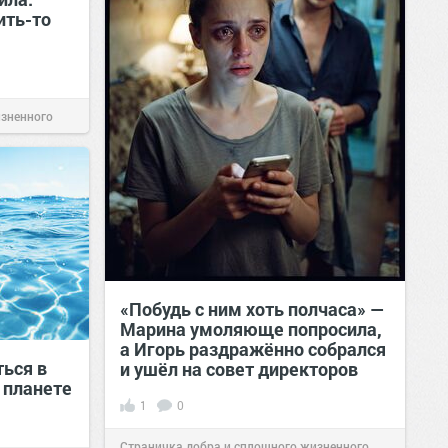
ить-то
изненного
«Побудь с ним хоть полчаса» —
Марина умоляюще попросила,
а Игорь раздражённо собрался
ться в
и ушёл на совет директоров
 планете
1
0
Страничка добра и сплошного жизненного