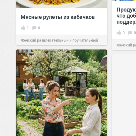
Продук
что доб
Мясные рулеты из кабачков
поддер
1
0
0
0
Женский развлекательный и поучительный
Женский р
сайт.
23:41
06 авг 2026
сайт.
21:26