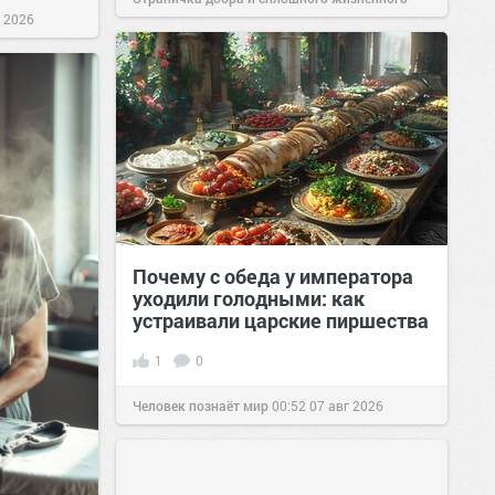
г 2026
позитива!
19:38
Вчера
Почему с обеда у императора
уходили голодными: как
устраивали царские пиршества
1
0
Человек познаёт мир
00:52
07 авг 2026