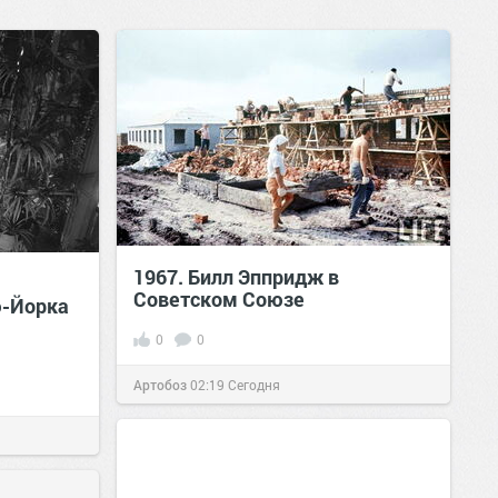
1967. Билл Эппридж в
Советском Союзе
ю-Йорка
0
0
Артобоз
02:19
Сегодня