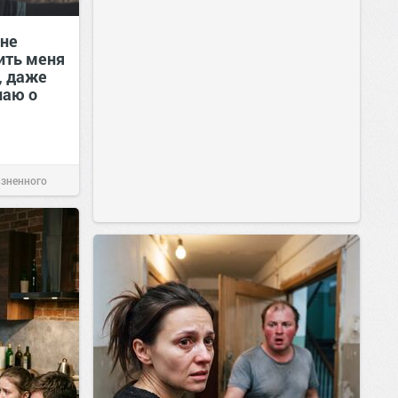
 не
ить меня
, даже
наю о
изненного