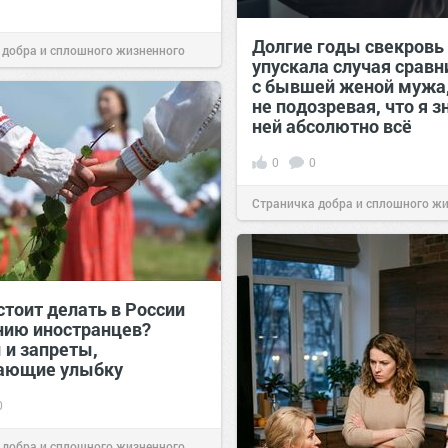
Долгие годы свекровь
 добра и сплошного жизненного
упускала случая сравн
с бывшей женой мужа
10:38
07 авг 2026
не подозревая, что я з
ней абсолютно всё
0
0
Страничка добра и сплошного ж
позитива!
00:29
07 авг 2026
стоит делать в России
нию иностранцев?
 и запреты,
ающие улыбку
0
 добра и сплошного жизненного