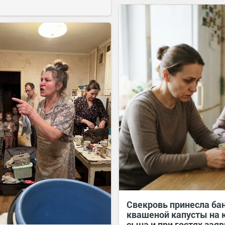
позитива!
11:38
Вчера
Свекровь принесла ба
квашеной капусты на 
сына и при гостях заяв