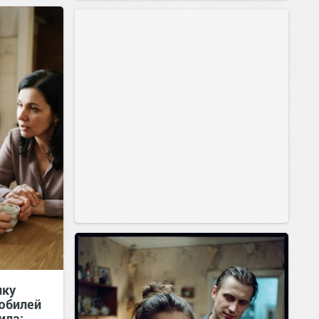
позитива!
00:29
07 авг 2026
нку
юбилей
ила: