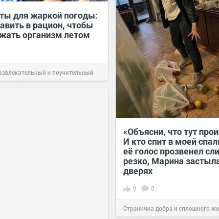
ты для жаркой погоды:
авить в рацион, чтобы
жать организм летом
азвлекательный и поучительный
Вчера
«Объясни, что тут прои
И кто спит в моей спа
её голос прозвенел с
резко, Марина застыла
дверях
0
0
Страничка добра и сплошного ж