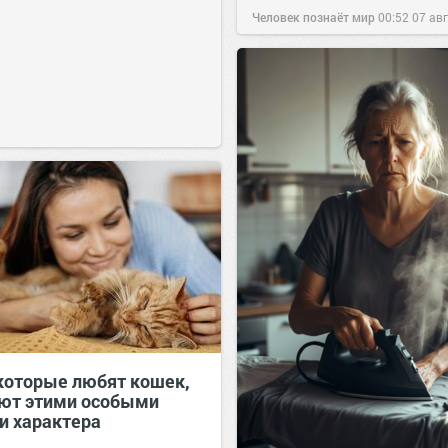
Человек познаёт мир
00:52
07 ав
которые любят кошек,
ют этими особыми
и характера