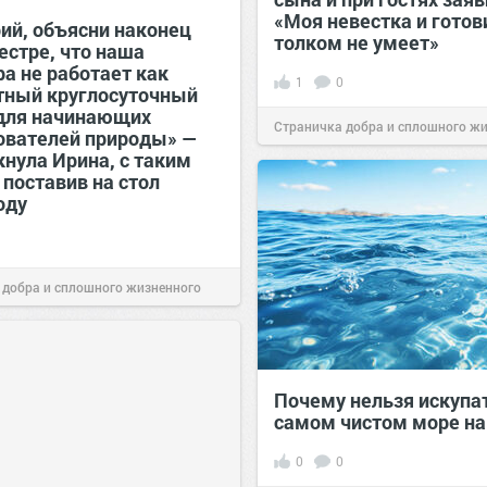
«Моя невестка и готов
ий, объясни наконец
толком не умеет»
естре, что наша
а не работает как
1
0
тный круглосуточный
для начинающих
Страничка добра и сплошного ж
ователей природы» —
кнула Ирина, с таким
позитива!
00:28
07 авг 2026
 поставив на стол
оду
 добра и сплошного жизненного
00:28
07 авг 2026
Почему нельзя искупа
самом чистом море на
0
0