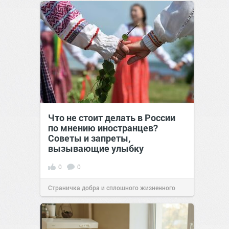
сайт.
23:42
Вчера
Что не стоит делать в России
по мнению иностранцев?
Советы и запреты,
вызывающие улыбку
0
0
Страничка добра и сплошного жизненного
позитива!
00:29
Сегодня