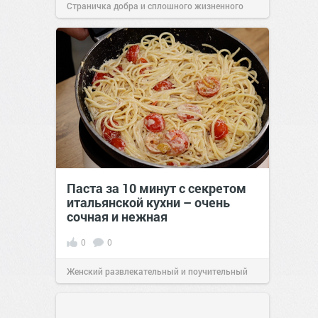
Страничка добра и сплошного жизненного
позитива!
00:28
Сегодня
Паста за 10 минут с секретом
итальянской кухни – очень
сочная и нежная
0
0
Женский развлекательный и поучительный
сайт.
23:40
Вчера