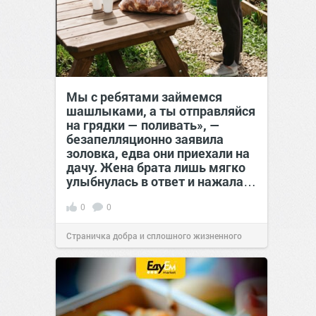
Мы с ребятами займемся
шашлыками, а ты отправляйся
на грядки — поливать», —
безапелляционно заявила
золовка, едва они приехали на
дачу. Жена брата лишь мягко
улыбнулась в ответ и нажала…
0
0
Страничка добра и сплошного жизненного
позитива!
00:29
Сегодня