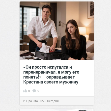
«Он просто испугался и
перенервничал, я могу его
понять!» – оправдывает
Кристина своего мужчину
0
0
И Про Это
00:20
Сегодня