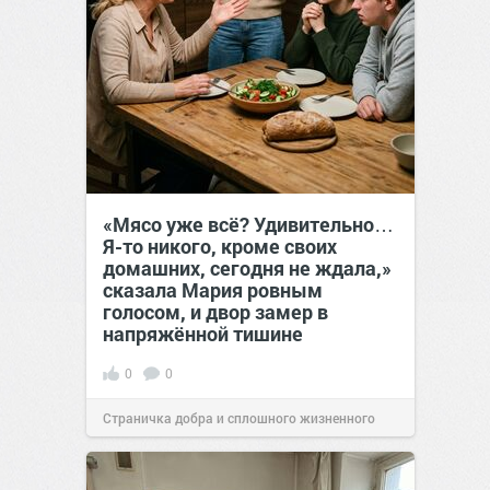
«Мясо уже всё? Удивительно…
Я-то никого, кроме своих
домашних, сегодня не ждала,»
сказала Мария ровным
голосом, и двор замер в
напряжённой тишине
0
0
Страничка добра и сплошного жизненного
позитива!
15:38
Сегодня