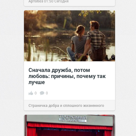
Артобоз
01:50
Сегодня
Сначала дружба, потом
любовь: причины, почему так
лучше
0
0
Страничка добра и сплошного жизненного
позитива!
16:38
Сегодня