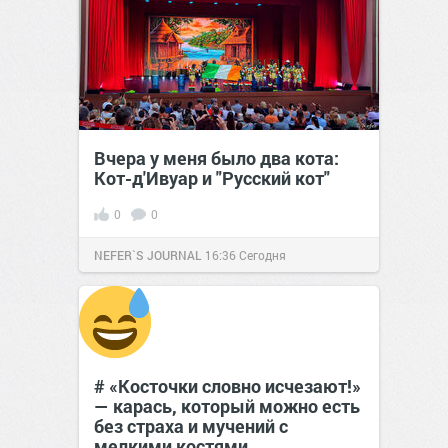
Вчера у меня было два кота:
Кот-д'Ивуар и "Русский кот"
0
0
NEFER`S JOURNAL
16:36
Сегодня
# «Косточки словно исчезают!»
— карась, который можно есть
без страха и мучений с
мелкими костями