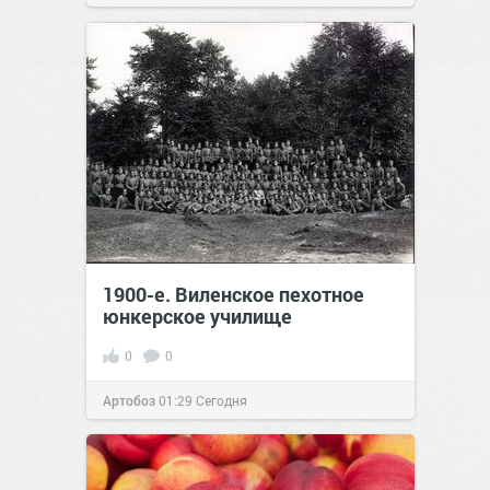
1900-е. Виленское пехотное
юнкерское училище
0
0
Артобоз
01:29
Сегодня