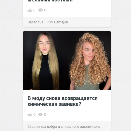
0
0
Застолье
11:39
Сегодня
В моду снова возвращается
химическая завивка?
0
0
Страничка добра и сплошного жизненного