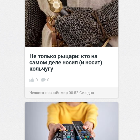
Не только рыцари: кто на
самом деле носил (и носит)
кольчугу
0
0
Человек познаёт мир
00:52
Сегодня