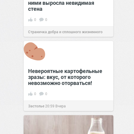
ними выросла невидимая
стена
0
0
Страничка добра и сплошного жизненного
позитива!
13:38
Сегодня
Невероятные картофельные
зразы: вкус, от которого
невозможно оторваться!
0
0
Застолье
20:59
Вчера