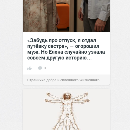
«Забудь про отпуск, я отдал
путёвку сестре», — огорошил
муж. Но Елена случайно узнала
совсем другую историю…
1
0
Страничка добра и сплошного жизненного
позитива!
00:28
Вчера