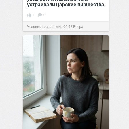
устраивали царские пиршества
1
0
Человек познаёт мир
00:52
Вчера