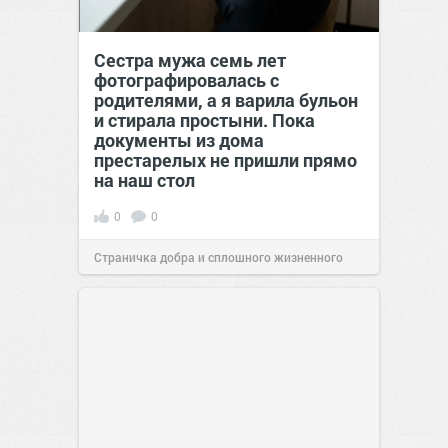
Сестра мужа семь лет
фотографировалась с
родителями, а я варила бульон
и стирала простыни. Пока
документы из дома
престарелых не пришли прямо
на наш стол
0
0
Страничка добра и сплошного жизненного
позитива!
00:29
Вчера