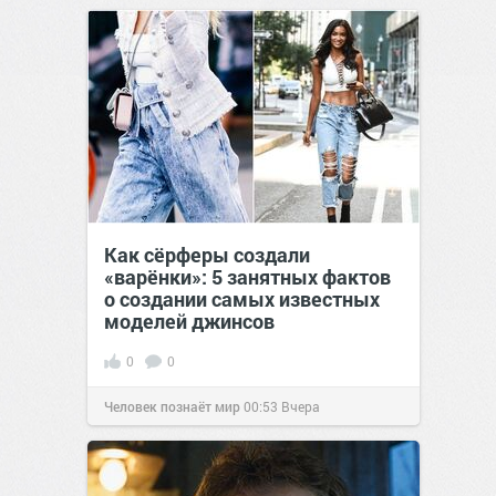
позитива!
17:38
Вчера
Как сёрферы создали
«варёнки»: 5 занятных фактов
о создании самых известных
моделей джинсов
0
0
Человек познаёт мир
00:53
Вчера