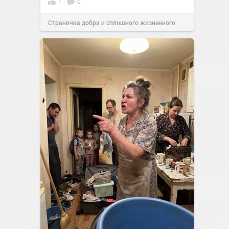
1
0
Страничка добра и сплошного жизненного
позитива!
10:38
Вчера