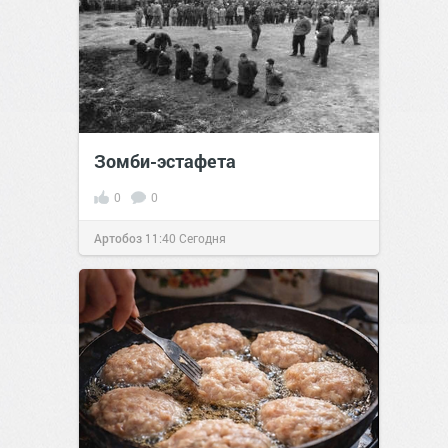
Зомби-эстафета
0
0
Артобоз
11:40
Сегодня