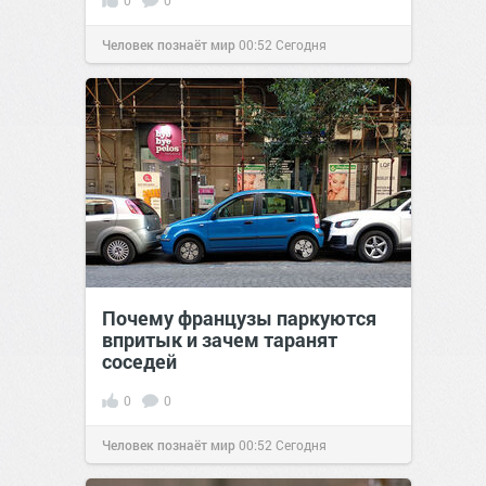
0
0
Человек познаёт мир
00:52
Сегодня
Почему французы паркуются
впритык и зачем таранят
соседей
0
0
Человек познаёт мир
00:52
Сегодня