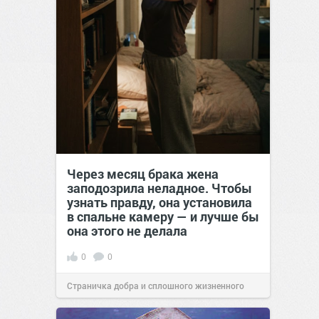
Через месяц брака жена
заподозрила неладное. Чтобы
узнать правду, она установила
в спальне камеру — и лучше бы
она этого не делала
0
0
Страничка добра и сплошного жизненного
позитива!
00:29
Сегодня