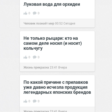
Луковая вода для орхидеи
0
0
Человек познаёт мир
00:52
Сегодня
Не только рыцари: кто на
самом деле носил (и носит)
кольчугу
0
0
Жизнь прекрасна
23:41
Вчера
По какой причине с прилавков
уже давно исчезла продукция
легендарных японских брендов
0
0
Жизнь прекрасна
23:41
Вчера