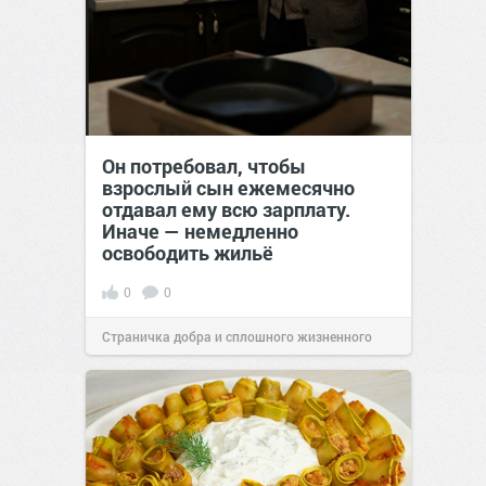
Он потребовал, чтобы
взрослый сын ежемесячно
отдавал ему всю зарплату.
Иначе — немедленно
освободить жильё
0
0
Страничка добра и сплошного жизненного
позитива!
00:29
Сегодня