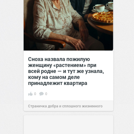
Сноха назвала пожилую
женщину «растением» при
всей родне — и тут же узнала,
кому на самом деле
принадлежит квартира
0
0
Страничка добра и сплошного жизненного
позитива!
00:29
Сегодня