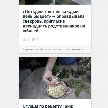
«Пятьдесят лет не каждый
день бывает» — оправдывала
свекровь, пригласив
двенадцать родственников на
юбилей
0
0
Страничка добра и сплошного жизненного
позитива!
09:38
Сегодня
Огурцы по рецепту Тани: