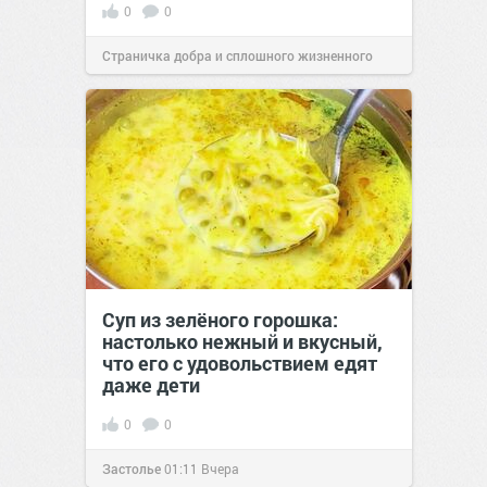
0
0
Страничка добра и сплошного жизненного
позитива!
00:28
Вчера
Суп из зелёного горошка:
настолько нежный и вкусный,
что его с удовольствием едят
даже дети
0
0
Застолье
01:11
Вчера