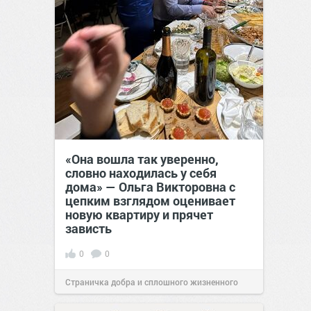
«Она вошла так уверенно,
словно находилась у себя
дома» — Ольга Викторовна с
цепким взглядом оценивает
новую квартиру и прячет
зависть
0
0
Страничка добра и сплошного жизненного
позитива!
11:38
Сегодня