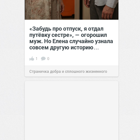
«Забудь про отпуск, я отдал
путёвку сестре», — огорошил
муж. Но Елена случайно узнала
совсем другую историю…
1
0
Страничка добра и сплошного жизненного
позитива!
00:28
Вчера