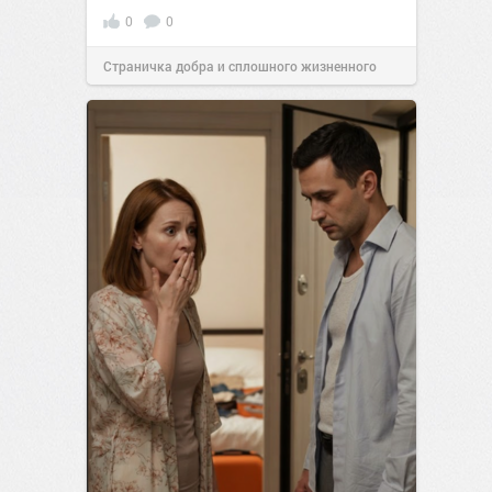
0
0
Страничка добра и сплошного жизненного
позитива!
00:28
Вчера