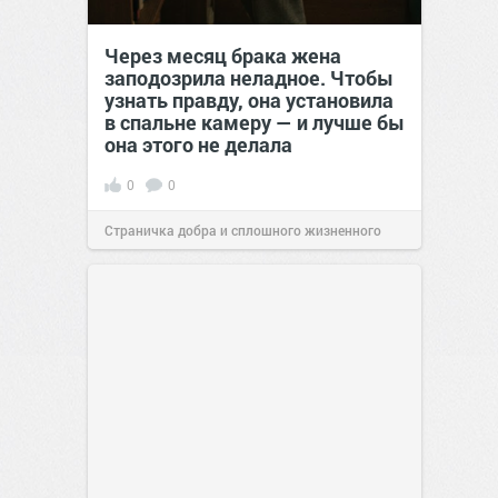
Через месяц брака жена
заподозрила неладное. Чтобы
узнать правду, она установила
в спальне камеру — и лучше бы
она этого не делала
0
0
Страничка добра и сплошного жизненного
позитива!
00:29
Вчера