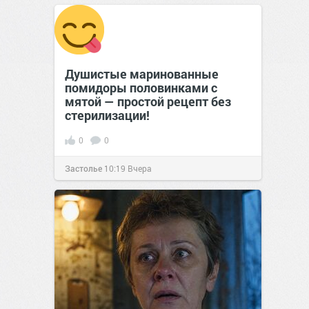
позитива!
00:28
Вчера
Душистые маринованные
помидоры половинками с
мятой — простой рецепт без
стерилизации!
0
0
Застолье
10:19
Вчера