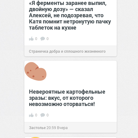
«Я ферменты заранее выпил,
двойную дозу» — сказал
Алексей, не подозревая, что
Катя помнит нетронутую пачку
таблеток на кухне
0
0
Страничка добра и сплошного жизненного
позитива!
07:38
Сегодня
Невероятные картофельные
зразы: вкус, от которого
невозможно оторваться!
0
0
Застолье
20:59
Вчера