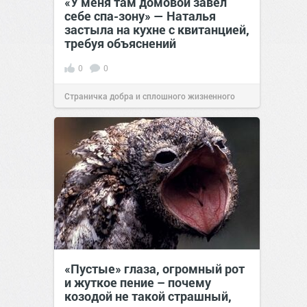
«У меня там домовой завёл
себе спа-зону» — Наталья
застыла на кухне с квитанцией,
требуя объяснений
0
0
Страничка добра и сплошного жизненного
позитива!
00:28
Вчера
«Пустые» глаза, огромный рот
и жуткое пение – почему
козодой не такой страшный,