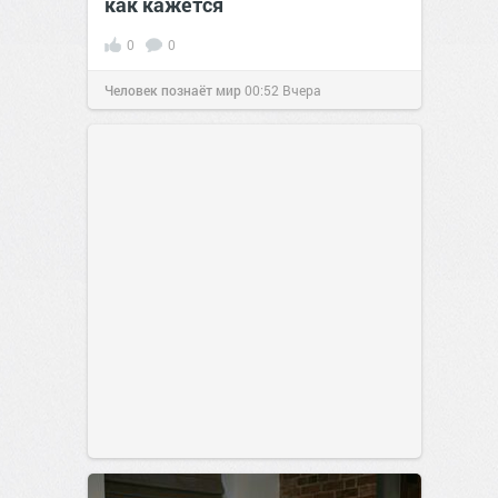
как кажется
0
0
Человек познаёт мир
00:52
Вчера