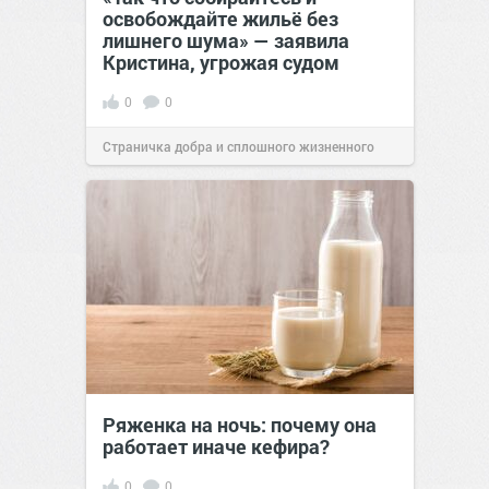
освобождайте жильё без
лишнего шума» — заявила
Кристина, угрожая судом
0
0
Страничка добра и сплошного жизненного
позитива!
00:28
Вчера
Ряженка на ночь: почему она
работает иначе кефира?
0
0