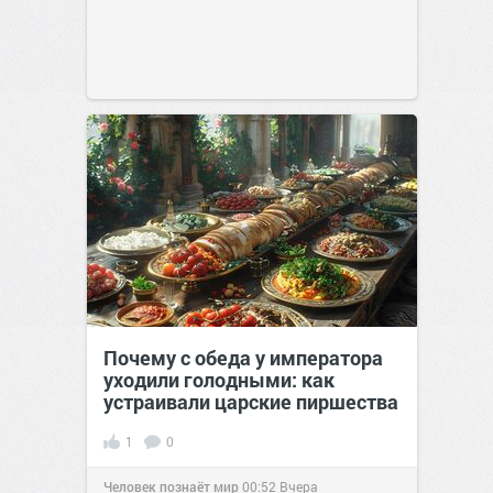
Почему с обеда у императора
уходили голодными: как
устраивали царские пиршества
1
0
Человек познаёт мир
00:52
Вчера