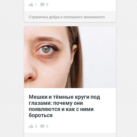
1
0
Страничка добра и сплошного жизненного
позитива!
10:38
Вчера
Мешки и тёмные круги под
глазами: почему они
появляются и как с ними
бороться
0
0