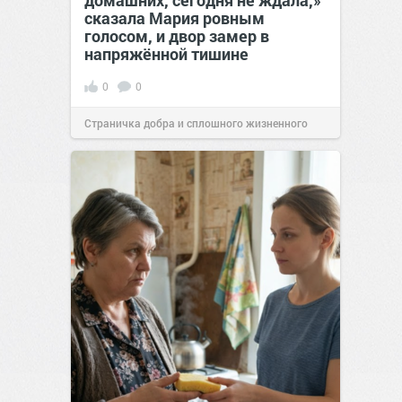
домашних, сегодня не ждала,»
сказала Мария ровным
голосом, и двор замер в
напряжённой тишине
0
0
Страничка добра и сплошного жизненного
позитива!
15:38
Вчера