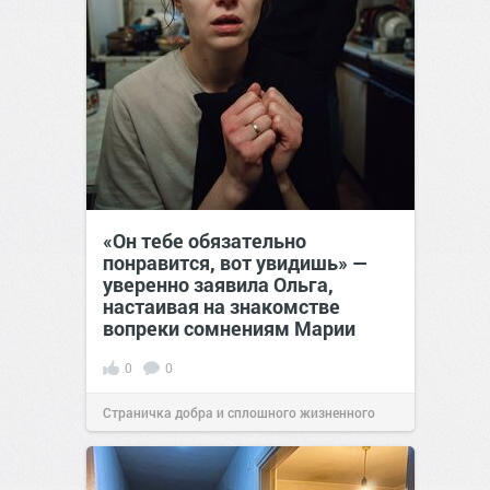
«Он тебе обязательно
понравится, вот увидишь» —
уверенно заявила Ольга,
настаивая на знакомстве
вопреки сомнениям Марии
0
0
Страничка добра и сплошного жизненного
позитива!
12:38
Вчера