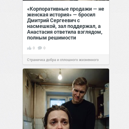
«Корпоративные продажи — не
женская история» — бросил
Дмитрий Сергеевич с
насмешкой, зал поддержал, а
Анастасия ответила взглядом,
полным решимости
0
0
Страничка добра и сплошного жизненного
позитива!
19:38
Вчера