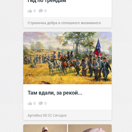
гид по трендам
0
0
Страничка добра и сплошного жизненного
позитива!
09:00
Сегодня
Там вдали, за рекой...
0
0
Артобоз
08:32
Сегодня