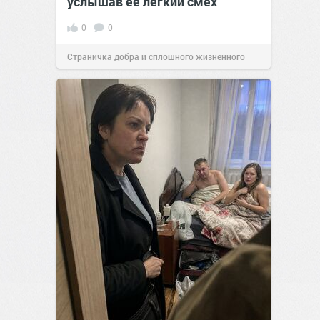
услышав её лёгкий смех
0
0
Страничка добра и сплошного жизненного
позитива!
13:38
Вчера