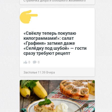
Страничка добра и сплошного жизненного
позитива!
00:28
07 авг 2026
«Свёклу теперь покупаю
килограммами!»: салат
«Графиня» затмил даже
«Селёдку под шубой» — гости
сразу требуют рецепт
0
0
Застолье
11:39
Вчера