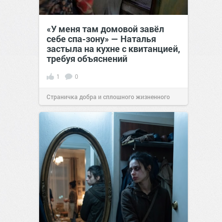
«У меня там домовой завёл
себе спа-зону» — Наталья
застыла на кухне с квитанцией,
требуя объяснений
1
0
Страничка добра и сплошного жизненного
позитива!
00:28
07 авг 2026