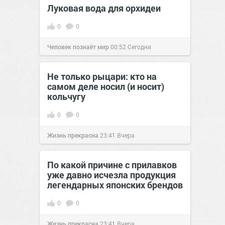
Луковая вода для орхидеи
0
0
Человек познаёт мир
00:52
Сегодня
Не только рыцари: кто на
самом деле носил (и носит)
кольчугу
0
0
Жизнь прекрасна
23:41
Вчера
По какой причине с прилавков
уже давно исчезла продукция
легендарных японских брендов
0
0
Жизнь прекрасна
23:41
Вчера