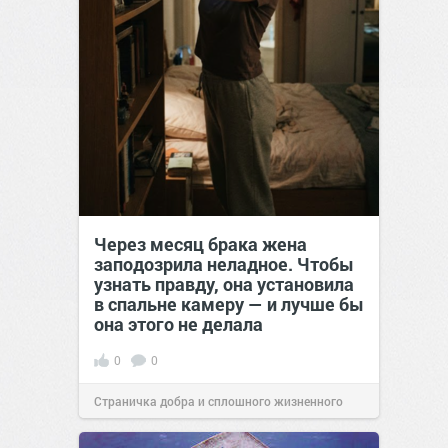
Через месяц брака жена
заподозрила неладное. Чтобы
узнать правду, она установила
в спальне камеру — и лучше бы
она этого не делала
0
0
Страничка добра и сплошного жизненного
позитива!
00:29
Сегодня