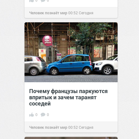
0
0
Человек познаёт мир
00:52
Сегодня
Почему французы паркуются
впритык и зачем таранят
соседей
0
0
Человек познаёт мир
00:52
Сегодня