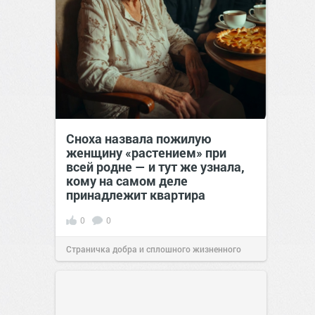
Сноха назвала пожилую
женщину «растением» при
всей родне — и тут же узнала,
кому на самом деле
принадлежит квартира
0
0
Страничка добра и сплошного жизненного
позитива!
00:29
Сегодня