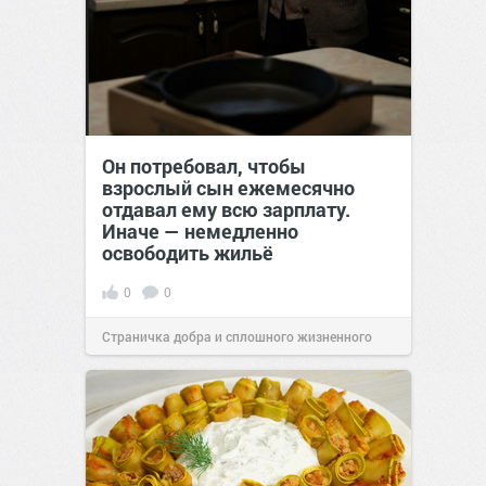
Он потребовал, чтобы
взрослый сын ежемесячно
отдавал ему всю зарплату.
Иначе — немедленно
освободить жильё
0
0
Страничка добра и сплошного жизненного
позитива!
00:29
Сегодня