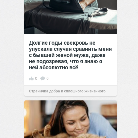
Долгие годы свекровь не
упускала случая сравнить меня
с бывшей женой мужа, даже
не подозревая, что я знаю о
ней абсолютно всё
0
0
Страничка добра и сплошного жизненного
позитива!
00:29
07 авг 2026