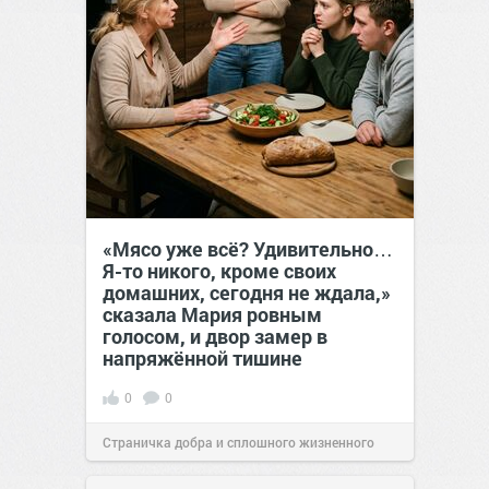
«Мясо уже всё? Удивительно…
Я-то никого, кроме своих
домашних, сегодня не ждала,»
сказала Мария ровным
голосом, и двор замер в
напряжённой тишине
0
0
Страничка добра и сплошного жизненного
позитива!
15:38
07 авг 2026