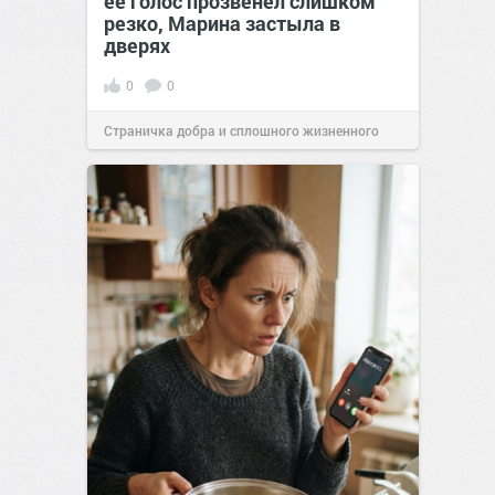
её голос прозвенел слишком
резко, Марина застыла в
дверях
0
0
Страничка добра и сплошного жизненного
позитива!
11:38
Вчера