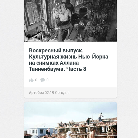
Воскресный выпуск.
Культурная жизнь Нью-Йорка
на снимках Аллана
Танненбаума. Часть 8
0
0
Артобоз
02:19
Сегодня