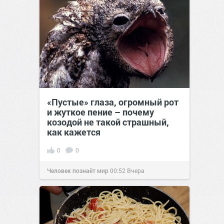
«Пустые» глаза, огромный рот
и жуткое пение – почему
козодой не такой страшный,
как кажется
0
0
Человек познаёт мир
00:52
Вчера