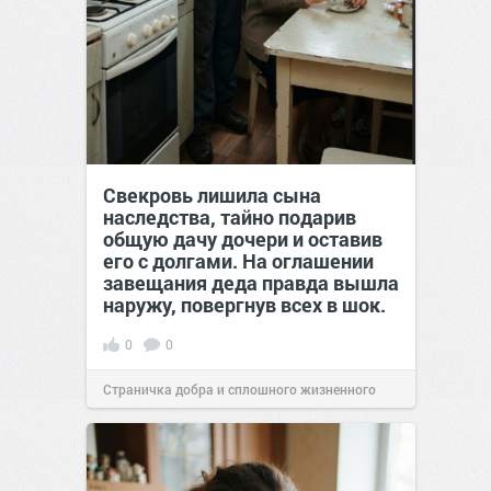
Свекровь лишила сына
наследства, тайно подарив
общую дачу дочери и оставив
его с долгами. На оглашении
завещания деда правда вышла
наружу, повергнув всех в шок.
0
0
Страничка добра и сплошного жизненного
позитива!
00:29
Вчера