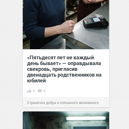
«Пятьдесят лет не каждый
день бывает» — оправдывала
свекровь, пригласив
двенадцать родственников на
юбилей
0
0
Страничка добра и сплошного жизненного
позитива!
09:38
Сегодня