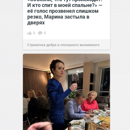
И кто спит в моей спальне?» —
её голос прозвенел слишком
резко, Марина застыла в
дверях
0
0
Страничка добра и сплошного жизненного
позитива!
11:38
Сегодня