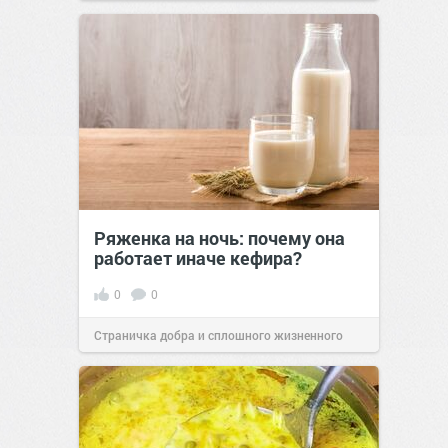
позитива!
00:28
Вчера
Ряженка на ночь: почему она
работает иначе кефира?
0
0
Страничка добра и сплошного жизненного
позитива!
00:28
Вчера