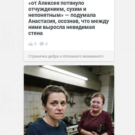
«от Алексея потянуло
отчуждением, сухим и
непонятным» — подумала
Анастасия, осознав, что между
ними выросла невидимая
стена
0
0
Страничка добра и сплошного жизненного
позитива!
13:38
Сегодня