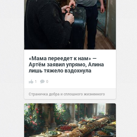
«Мама переедет к нам» —
Артём заявил упрямо, Алина
лишь тяжело вздохнула
1
0
Страничка добра и сплошного жизненного
позитива!
00:28
Вчера