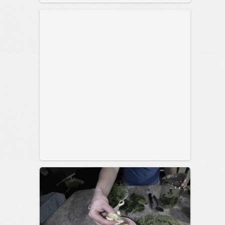
позитива!
00:28
Вчера