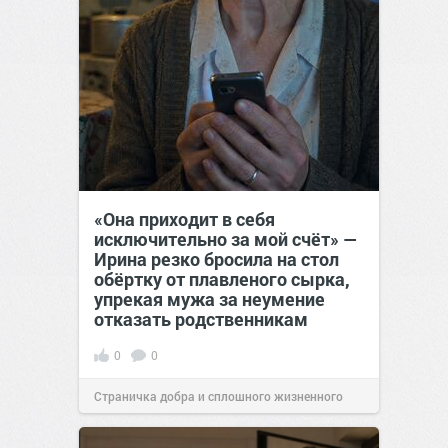
«Она приходит в себя
исключительно за мой счёт» —
Ирина резко бросила на стол
обёртку от плавленого сырка,
упрекая мужа за неумение
отказать родственникам
0
0
Страничка добра и сплошного жизненного
позитива!
00:28
Вчера