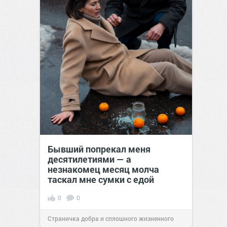
Бывший попрекал меня
десятилетиями — а
незнакомец месяц молча
таскал мне сумки с едой
0
0
Страничка добра и сплошного жизненного