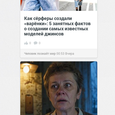
Как сёрферы создали
«варёнки»: 5 занятных фактов
о создании самых известных
моделей джинсов
0
0
Человек познаёт мир
00:53
Вчера