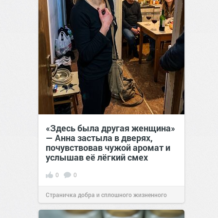
«Здесь была другая женщина»
— Анна застыла в дверях,
почувствовав чужой аромат и
услышав её лёгкий смех
0
0
Страничка добра и сплошного жизненного
позитива!
13:38
Сегодня