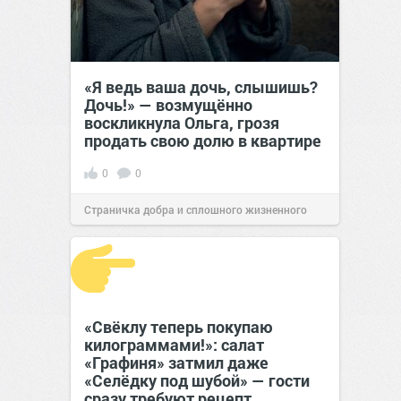
«Я ведь ваша дочь, слышишь?
Дочь!» — возмущённо
воскликнула Ольга, грозя
продать свою долю в квартире
0
0
Страничка добра и сплошного жизненного
позитива!
14:38
Сегодня
«Свёклу теперь покупаю
килограммами!»: салат
«Графиня» затмил даже
«Селёдку под шубой» — гости
сразу требуют рецепт