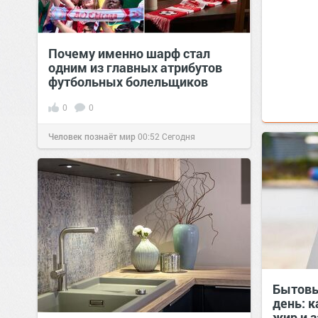
Почему именно шарф стал
одним из главных атрибутов
футбольных болельщиков
0
0
Человек познаёт мир
00:52
Сегодня
Бытовы
день: 
жир и 