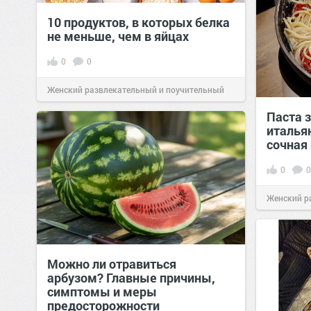
10 продуктов, в которых белка
не меньше, чем в яйцах
0
0
Женский развлекательный и поучительный
сайт.
23:42
Вчера
Паста з
италья
сочная
0
0
Женский р
сайт.
23:40
Можно ли отравиться
арбузом? Главные причины,
симптомы и меры
предосторожности