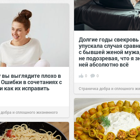
00:29
Сегодня
Долгие годы свекровь
упускала случая сравн
с бывшей женой мужа
не подозревая, что я з
ней абсолютно всё
 вы выглядите плохо в
0
0
 Ошибки в сочетаниях с
и как их исправить
Страничка добра и сплошного ж
позитива!
00:29
Сегодня
 добра и сплошного жизненного
00:29
Сегодня