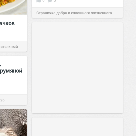
0
0
Страничка добра и сплошного жизненного
ачков
позитива!
00:29
Сегодня
чительный
ь
 румяной
026