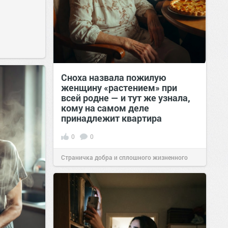
Сноха назвала пожилую
женщину «растением» при
всей родне — и тут же узнала,
кому на самом деле
принадлежит квартира
0
0
Страничка добра и сплошного жизненного
позитива!
00:29
Сегодня