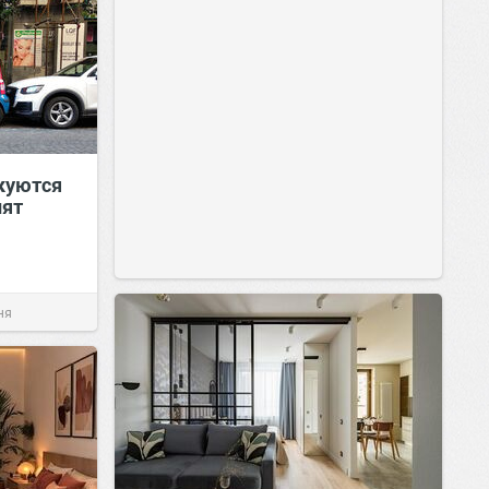
куются
нят
ня