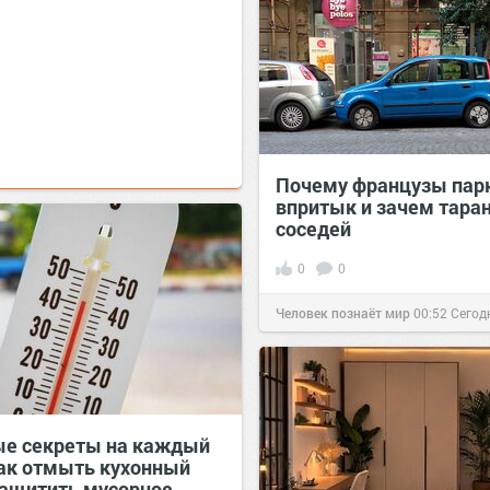
Почему французы пар
впритык и зачем тара
соседей
0
0
Человек познаёт мир
00:52
Сегод
е секреты на каждый
как отмыть кухонный
защитить мусорное