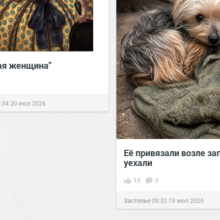
ая женщина"
:34
20 июл 2026
Её привязали возле за
уехали
10
0
Застолье
09:32
19 июл 2026