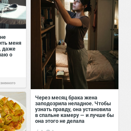
 не
ить меня
, даже
наю о
изненного
Через месяц брака жена
заподозрила неладное. Чтобы
узнать правду, она установила
в спальне камеру — и лучше бы
она этого не делала