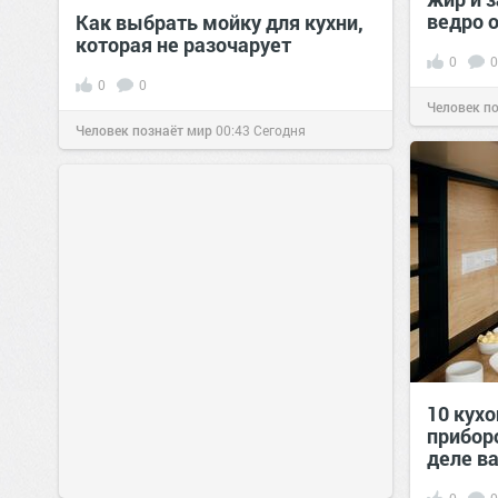
ведро 
Как выбрать мойку для кухни,
которая не разочарует
0
0
0
0
Человек п
Человек познаёт мир
00:43
Сегодня
10 кух
прибор
деле в