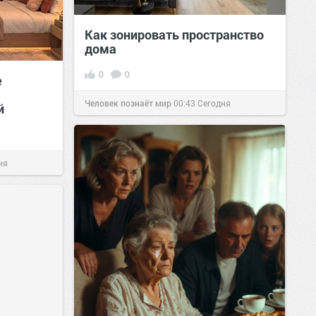
Как зонировать пространство
дома
0
0
е
Человек познаёт мир
00:43
Сегодня
й
ня