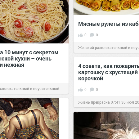
Мясные рулеты из каб
0
0
Женский развлекательный и поу
а 10 минут с секретом
нской кухни – очень
сайт.
23:41
Вчера
 и нежная
4 совета, как пожарит
картошку с хрустящей
корочкой
азвлекательный и поучительный
0
0
Вчера
Жизнь прекрасна
07:41
30 июл 2