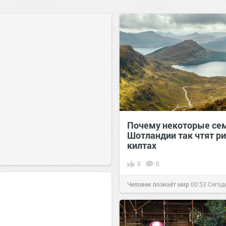
Почему некоторые се
Шотландии так чтят ри
килтах
0
0
Человек познаёт мир
00:53
Сегод