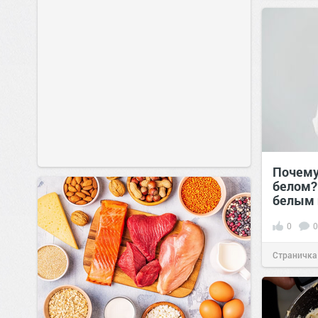
позитива!
Почему
белом?
белым 
0
0
Страничка
позитива!