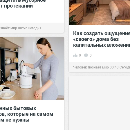
от протеканий
ознаёт мир
00:52
Сегодня
Как создать ощущени
«своего» дома без
капитальных вложени
0
0
Человек познаёт мир
00:43
Сегод
онных бытовых
ов, которые на самом
ам не нужны