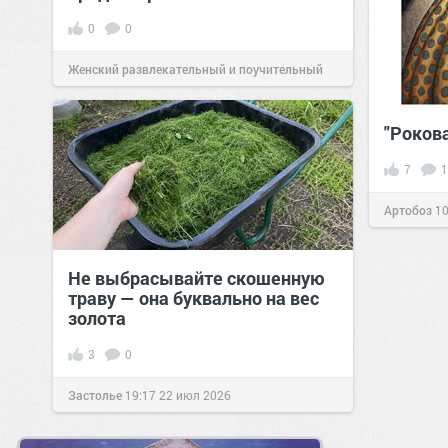
0
0
Женский развлекательный и поучительный
сайт.
23:42
Вчера
"Роков
7
1
Артобоз
10
Не выбрасывайте скошенную
траву — она буквально на вес
золота
3
0
Застолье
19:17
22 июл 2026