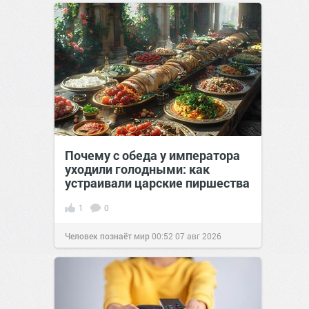
позитива!
00:29
07 авг 2026
Почему с обеда у императора
уходили голодными: как
устраивали царские пиршества
1
0
Человек познаёт мир
00:52
07 авг 2026