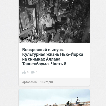
Воскресный выпуск.
Культурная жизнь Нью-Йорка
на снимках Аллана
Танненбаума. Часть 8
0
0
Артобоз
02:19
Сегодня