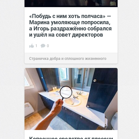
«Побудь с ним хоть полчаса» —
Марина умоляюще попросила,
а Игорь раздражённо собрался
и ушёл на совет директоров
1
0
Страничка добра и сплошного жизненного
позитива!
19:38
Вчера
Копеечное средство от плесени