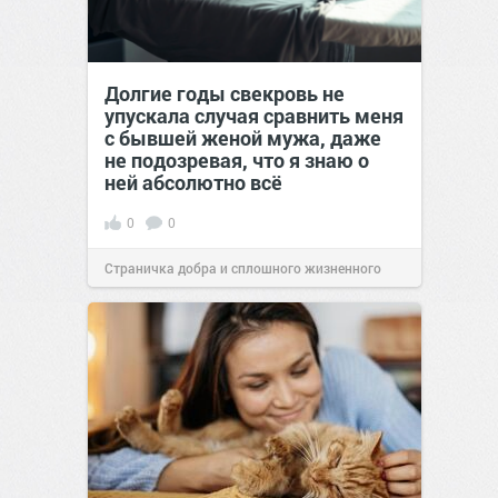
Долгие годы свекровь не
упускала случая сравнить меня
с бывшей женой мужа, даже
не подозревая, что я знаю о
ней абсолютно всё
0
0
Страничка добра и сплошного жизненного
позитива!
00:29
07 авг 2026