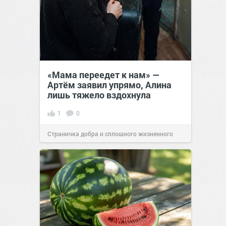
«Мама переедет к нам» —
Артём заявил упрямо, Алина
лишь тяжело вздохнула
1
0
Страничка добра и сплошного жизненного
позитива!
00:28
07 авг 2026