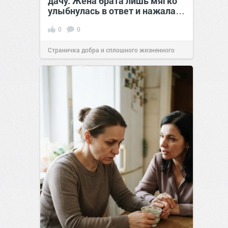
дачу. Жена брата лишь мягко
улыбнулась в ответ и нажала…
0
0
Страничка добра и сплошного жизненного
позитива!
00:29
07 авг 2026