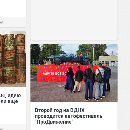
ня
вы, идею
али еще
Второй год на ВДНХ
проводится автофестиваль
"ПроДвижение"
ня