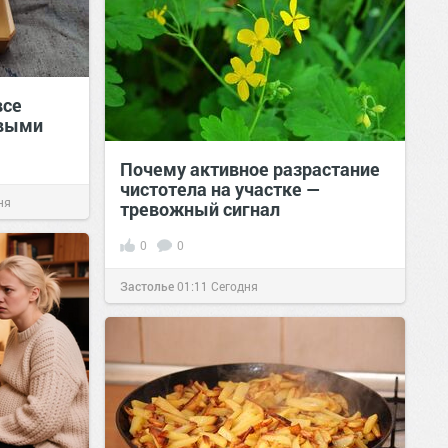
все
овыми
Почему активное разрастание
чистотела на участке —
ня
тревожный сигнал
0
0
Застолье
01:11
Сегодня