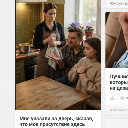
Женский р
сайт.
23:40
Лучшие
которы
на диз
0
0
Страничка
Мне указали на дверь, сказав,
позитива!
что мое присутствие здесь