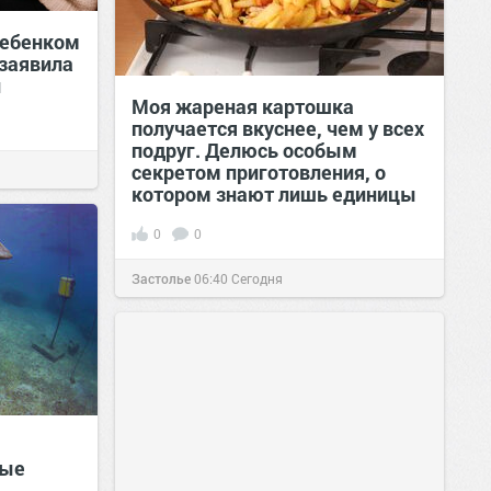
ребенком
 заявила
и
Моя жареная картошка
получается вкуснее, чем у всех
подруг. Делюсь особым
секретом приготовления, о
котором знают лишь единицы
0
0
Застолье
06:40
Сегодня
вые