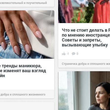
азвлекательный и поучительный
Вчера
Что не стоит делать в 
по мнению иностранце
Советы и запреты,
вызывающие улыбку
-1
0
Страничка добра и сплошного ж
 тренды маникюра,
е изменят ваш взгляд
позитива!
00:29
Сегодня
айн
 добра и сплошного жизненного
00:29
Сегодня