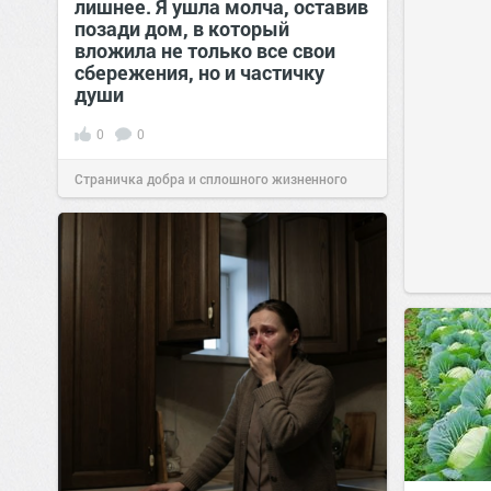
лишнее. Я ушла молча, оставив
позади дом, в который
вложила не только все свои
сбережения, но и частичку
души
0
0
Страничка добра и сплошного жизненного
позитива!
00:29
Сегодня