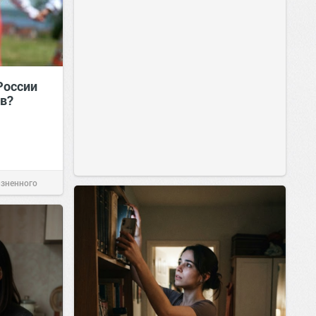
России
в?
изненного