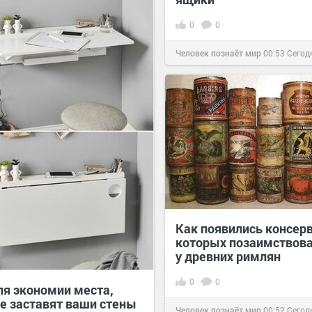
0
0
Человек познаёт мир
00:53
Сегод
Как появились консер
которых позаимствов
у древних римлян
0
0
ля экономии места,
е заставят ваши стены
Человек познаёт мир
00:52
Сегод