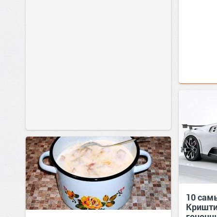
10 сам
Кришти
гоночн