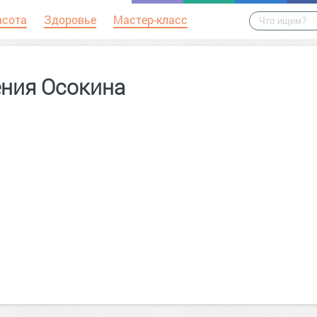
асота
Здоровье
Мастер-класс
ения Осокина