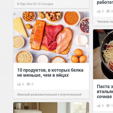
работа
И Про Это
00:19
Сегодня
0
0
Человек п
10 продуктов, в которых белка
не меньше, чем в яйцах
0
0
Паста з
италья
Женский развлекательный и поучительный
сочная
сайт.
23:42
Вчера
0
1