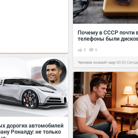
Почему в СССР почти 
телефоны были диск
0
0
Человек познаёт мир
00:52
Сегод
ых дорогих автомобилей
ану Роналду: не только
ые