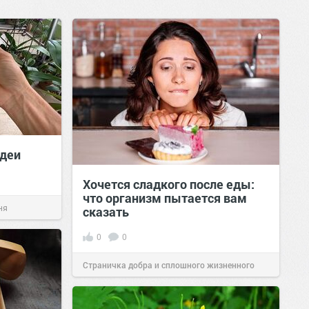
идеи
Хочется сладкого после еды:
что организм пытается вам
ня
сказать
0
0
Страничка добра и сплошного жизненного
позитива!
06:38
Сегодня