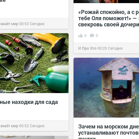
«Рожай спокойно, а с 
тебе Оля поможет!» —
свекровь своей дочер
ознаёт мир
00:53
Сегодня
0
0
И Про Это
00:20
Сегодня
зные находки для сада
Зачем на морском дне
ознаёт мир
00:52
Сегодня
устанавливают почто
ящики