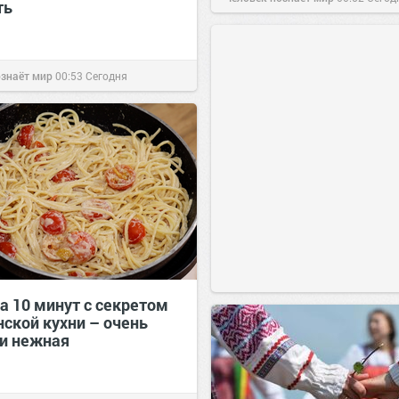
ть
ознаёт мир
00:53
Сегодня
а 10 минут с секретом
нской кухни – очень
 и нежная