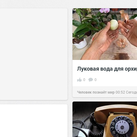
Луковая вода для орх
0
0
Человек познаёт мир
00:52
Сегод