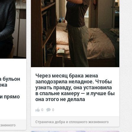
Через месяц брака жена
а бульон
заподозрила неладное. Чтобы
ока
узнать правду, она установила
в спальне камеру — и лучше бы
и прямо
она этого не делала
0
0
Страничка добра и сплошного жизненного
изненного