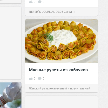
0
0
NEFER`S JOURNAL
00:26
Сегодня
Мясные рулеты из кабачков
0
0
Женский развлекательный и поучительный
сайт.
23:41
Вчера