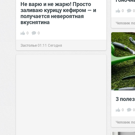
Не варю и не жарю! Просто
заливаю курицу кефиром — и
0
0
получается невероятная
вкуснятина
Человек п
0
0
Застолье
01:11
Сегодня
3 поле
0
0
Человек п