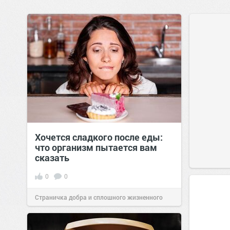
Хочется сладкого после еды:
что организм пытается вам
сказать
0
0
Страничка добра и сплошного жизненного
позитива!
06:38
Сегодня