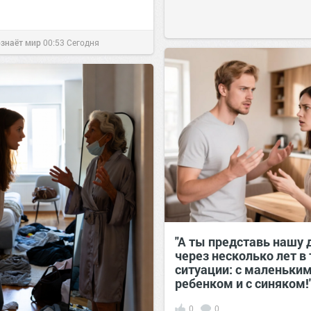
ознаёт мир
00:53
Сегодня
"А ты представь нашу 
через несколько лет в
ситуации: с маленьки
ребенком и с синяком!
0
0