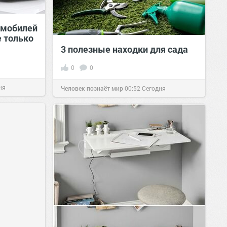
омобилей
е только
3 полезные находки для сада
0
0
ня
Человек познаёт мир
00:52
Сегодня