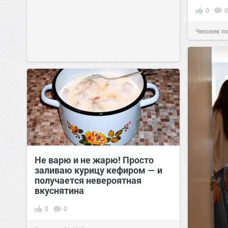
0
0
Человек п
Не варю и не жарю! Просто
заливаю курицу кефиром — и
получается невероятная
вкуснятина
0
0