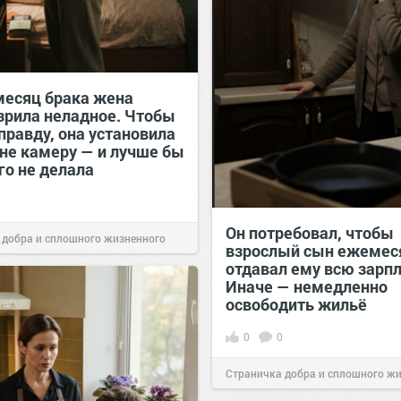
месяц брака жена
зрила неладное. Чтобы
правду, она установила
ьне камеру — и лучше бы
го не делала
Он потребовал, чтобы
 добра и сплошного жизненного
взрослый сын ежемес
отдавал ему всю зарпл
00:29
Сегодня
Иначе — немедленно
освободить жильё
0
0
Страничка добра и сплошного ж