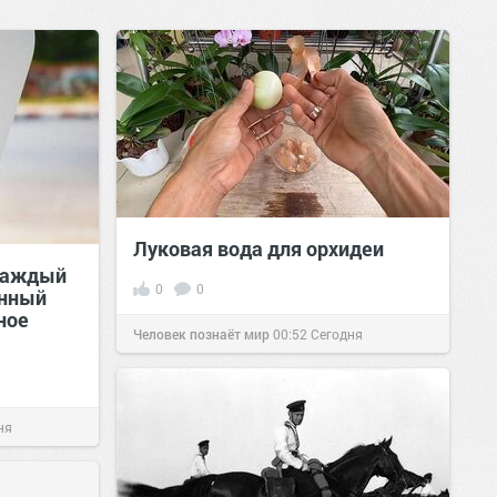
Луковая вода для орхидеи
каждый
0
0
онный
ное
Человек познаёт мир
00:52
Сегодня
ня