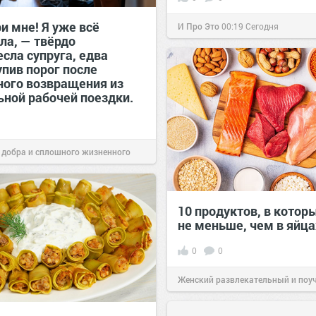
и мне! Я уже всё
И Про Это
00:19
Сегодня
ла, — твёрдо
сла супруга, едва
упив порог после
ного возвращения из
ьной рабочей поездки.
 добра и сплошного жизненного
00:29
Сегодня
10 продуктов, в котор
не меньше, чем в яйца
0
0
Женский развлекательный и поу
сайт.
23:42
Вчера