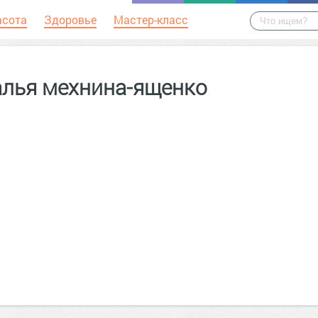
асота
Здоровье
Мастер-класс
алья мехнина-ященко