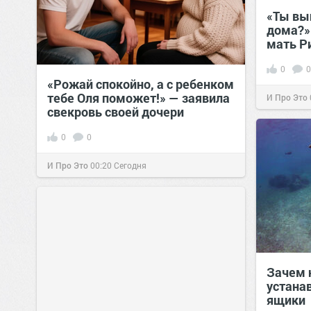
«Ты вы
дома?»
мать Р
0
0
«Рожай спокойно, а с ребенком
тебе Оля поможет!» — заявила
И Про Это
свекровь своей дочери
0
0
И Про Это
00:20
Сегодня
Зачем 
устана
ящики