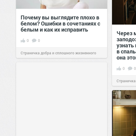
Почему вы выглядите плохо в
белом? Ошибки в сочетаниях с
белым и как их исправить
Через 
заподо
0
0
узнать 
в спал
Страничка добра и сплошного жизненного
она это
позитива!
00:29
Сегодня
0
0
Страничка
позитива!