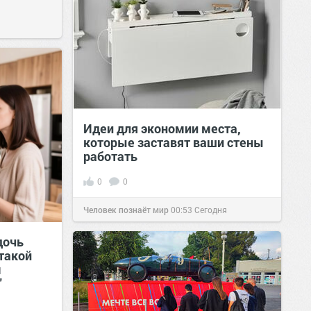
Идеи для экономии места,
которые заставят ваши стены
работать
0
0
Человек познаёт мир
00:53
Сегодня
дочь
 такой
м
"