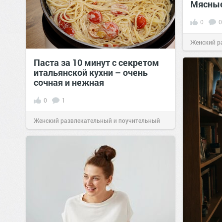
Мясные
0
0
Женский р
сайт.
23:41
Паста за 10 минут с секретом
итальянской кухни – очень
сочная и нежная
0
1
Женский развлекательный и поучительный
сайт.
23:40
Вчера