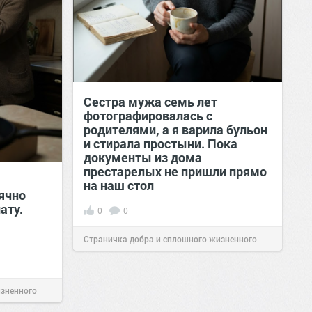
Сестра мужа семь лет
фотографировалась с
родителями, а я варила бульон
и стирала простыни. Пока
документы из дома
престарелых не пришли прямо
на наш стол
ячно
ату.
0
0
Страничка добра и сплошного жизненного
позитива!
00:29
Сегодня
изненного