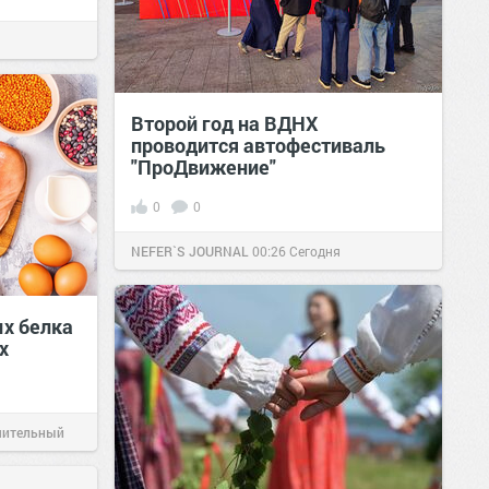
Второй год на ВДНХ
проводится автофестиваль
"ПроДвижение"
0
0
NEFER`S JOURNAL
00:26
Сегодня
ых белка
х
чительный