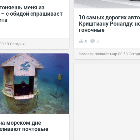
гоняешь меня из
 – с обидой спрашивает
10 самых дорогих авт
ита
Криштиану Роналду: н
гоночные
0
0
00:19
Сегодня
Человек познаёт мир
00:53
Сегод
на морском дне
вливают почтовые