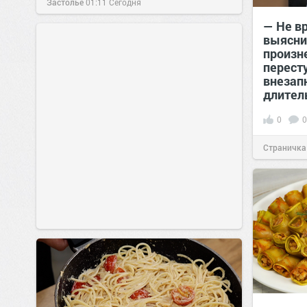
Застолье
01:11
Сегодня
— Не вр
выясни
произне
перест
внезап
длител
0
0
Страничка
позитива!