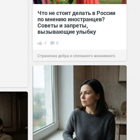
Что не стоит делать в России
по мнению иностранцев?
Советы и запреты,
вызывающие улыбку
-1
0
Страничка добра и сплошного жизненного
позитива!
00:29
Сегодня