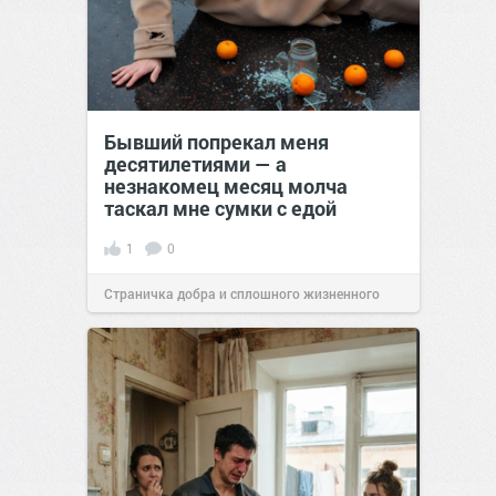
Бывший попрекал меня
десятилетиями — а
незнакомец месяц молча
таскал мне сумки с едой
1
0
Страничка добра и сплошного жизненного
позитива!
00:28
07 авг 2026