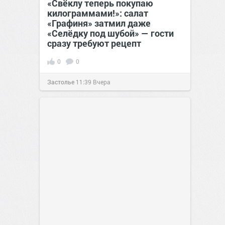
«Свёклу теперь покупаю
килограммами!»: салат
«Графиня» затмил даже
«Селёдку под шубой» — гости
сразу требуют рецепт
0
0
Застолье
11:39
Вчера