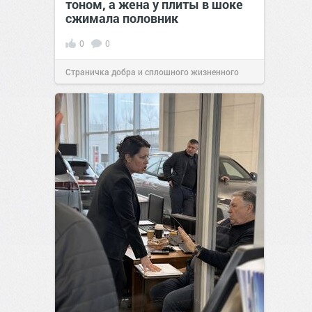
тоном, а жена у плиты в шоке
сжимала половник
0
0
Страничка добра и сплошного жизненного
позитива!
17:38
Вчера