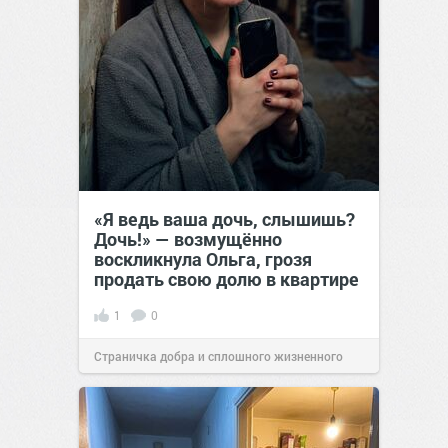
«Я ведь ваша дочь, слышишь?
Дочь!» — возмущённо
воскликнула Ольга, грозя
продать свою долю в квартире
1
0
Страничка добра и сплошного жизненного
позитива!
14:38
Вчера