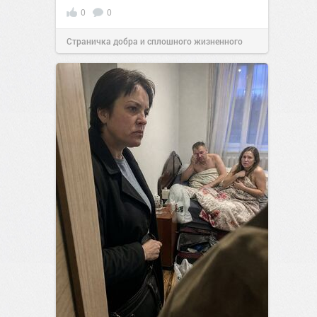
0
0
Страничка добра и сплошного жизненного
позитива!
13:38
Вчера