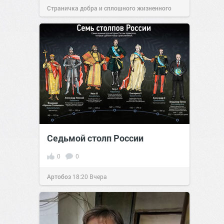
Страничка добра и сплошного жизненного
позитива!
12:38
Вчера
Седьмой столп России
0
0
Артобоз
18:20
Вчера