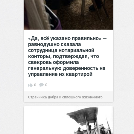
«Да, всё указано правильно» —
равнодушно сказала
сотрудница нотариальной
конторы, подтверждая, что
свекровь оформила
генеральную доверенность на
управление их квартирой
0
0
Страничка добра и сплошного жизненного
позитива!
17:38
Сегодня