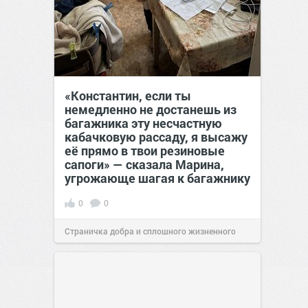
«Константин, если ты
немедленно не достанешь из
багажника эту несчастную
кабачковую рассаду, я высажу
её прямо в твои резиновые
сапоги» — сказала Марина,
угрожающе шагая к багажнику
0
0
Страничка добра и сплошного жизненного
позитива!
00:28
Сегодня