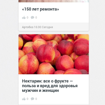
«150 лет ремонта»
0
0
Артобоз
16:00
Сегодня
Нектарин: все о фрукте —
польза и вред для здоровья
мужчин и женщин
0
0