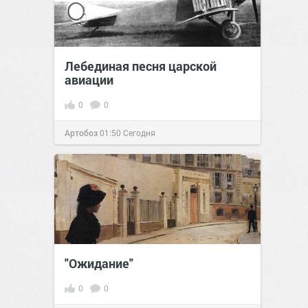
Лебединая песня царской
авиации
0
0
Артобоз
01:50
Сегодня
"Ожидание"
0
0