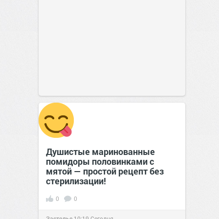
Душистые маринованные
помидоры половинками с
мятой — простой рецепт без
стерилизации!
0
0
Застолье
10:19
Сегодня