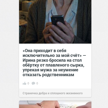
«Она приходит в себя
исключительно за мой счёт» —
Ирина резко бросила на стол
обёртку от плавленого сырка,
упрекая мужа за неумение
отказать родственникам
0
0
Страничка добра и сплошного жизненного
позитива!
00:28
Сегодня