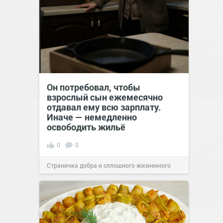
Он потребовал, чтобы
взрослый сын ежемесячно
отдавал ему всю зарплату.
Иначе — немедленно
освободить жильё
0
0
Страничка добра и сплошного жизненного
позитива!
00:29
Сегодня