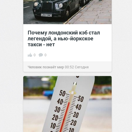
Почему лондонский кэб стал
легендой, а нью-йоркское
такси - нет
0
0
Человек познаёт мир
00:52
Сегодня