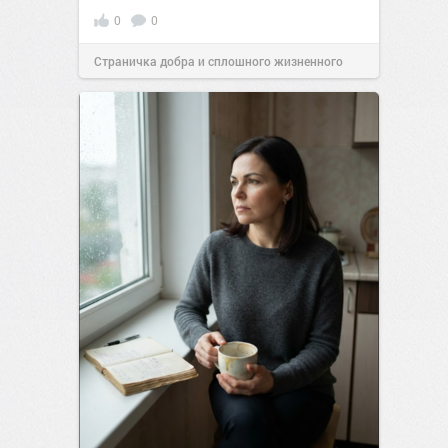
0
0
Страничка добра и сплошного жизненного
позитива!
00:29
Сегодня