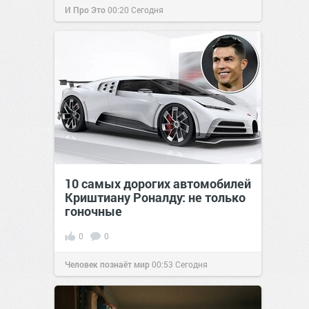
И Про Это
00:20
Сегодня
10 самых дорогих автомобилей
Криштиану Роналду: не только
гоночные
0
0
Человек познаёт мир
00:53
Сегодня