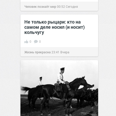
Человек познаёт мир
00:52
Сегодня
Не только рыцари: кто на
самом деле носил (и носит)
кольчугу
0
0
Жизнь прекрасна
23:41
Вчера