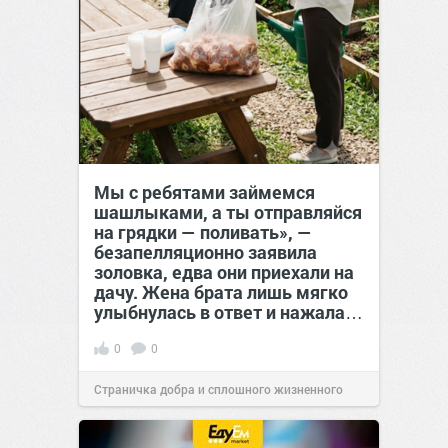
Мы с ребятами займемся
шашлыками, а ты отправляйся
на грядки — поливать», —
безапелляционно заявила
золовка, едва они приехали на
дачу. Жена брата лишь мягко
улыбнулась в ответ и нажала…
0
0
Страничка добра и сплошного жизненного
позитива!
00:29
Сегодня