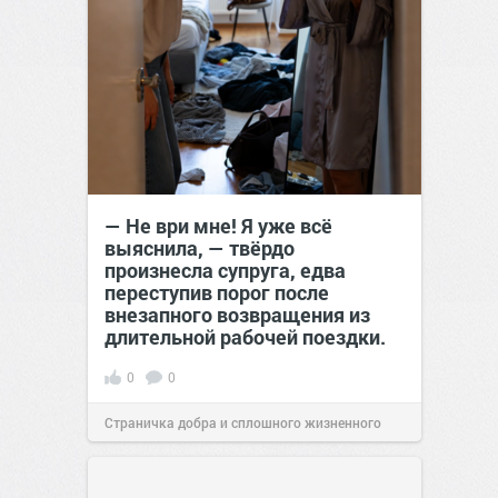
— Не ври мне! Я уже всё
выяснила, — твёрдо
произнесла супруга, едва
переступив порог после
внезапного возвращения из
длительной рабочей поездки.
0
0
Страничка добра и сплошного жизненного
позитива!
00:29
Сегодня