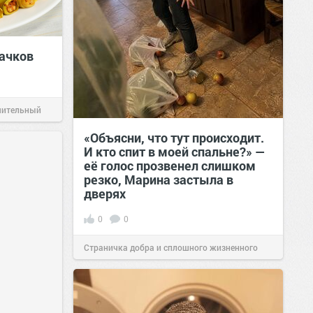
ачков
чительный
«Объясни, что тут происходит.
И кто спит в моей спальне?» —
её голос прозвенел слишком
резко, Марина застыла в
дверях
0
0
Страничка добра и сплошного жизненного
позитива!
11:38
Вчера