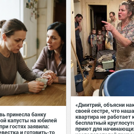
«Дмитрий, объясни на
своей сестре, что наш
вь принесла банку
квартира не работает 
ой капусты на юбилей
бесплатный круглосу
при гостях заявила:
приют для начинающи
евестка и готовить-то