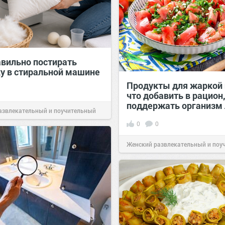
авильно постирать
у в стиральной машине
Продукты для жаркой 
что добавить в рацион
поддержать организм
азвлекательный и поучительный
0
0
Вчера
Женский развлекательный и поу
сайт.
21:26
Вчера