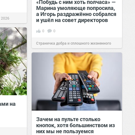
«Побудь с ним хоть полчаса» —
Марина умоляюще попросила,
а Игорь раздражённо собрался
г 2026
и ушёл на совет директоров
0
0
Страничка добра и сплошного жизненного
позитива!
19:38
Вчера
ами на
Зачем на пульте столько
кнопок, хотя большинством из
них мы не пользуемся