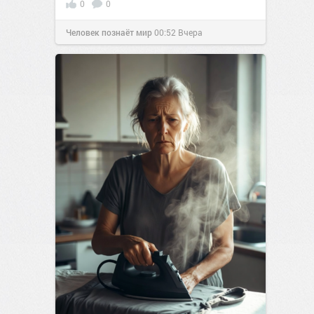
0
0
Человек познаёт мир
00:52
Вчера