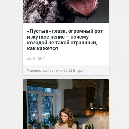
«Пустые» глаза, огромный рот
и жуткое пение – почему
козодой не такой страшный,
как кажется
0
0
Человек познаёт мир
00:52
Вчера