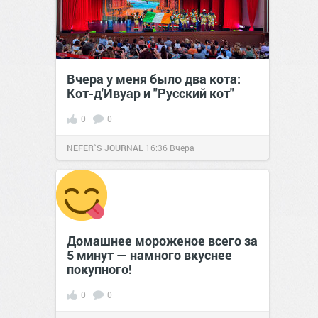
Вчера у меня было два кота:
Кот-д'Ивуар и "Русский кот"
0
0
NEFER`S JOURNAL
16:36
Вчера
Домашнее мороженое всего за
5 минут — намного вкуснее
покупного!
0
0