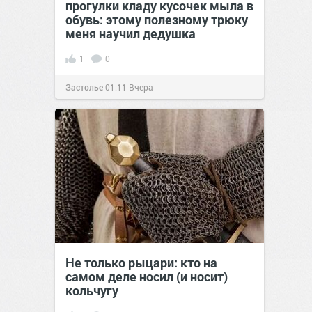
прогулки кладу кусочек мыла в
обувь: этому полезному трюку
меня научил дедушка
1
0
Застолье
01:11
Вчера
Не только рыцари: кто на
самом деле носил (и носит)
кольчугу