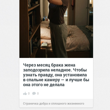
Через месяц брака жена
заподозрила неладное. Чтобы
узнать правду, она установила
в спальне камеру — и лучше бы
она этого не делала
0
0
Страничка добра и сплошного жизненного