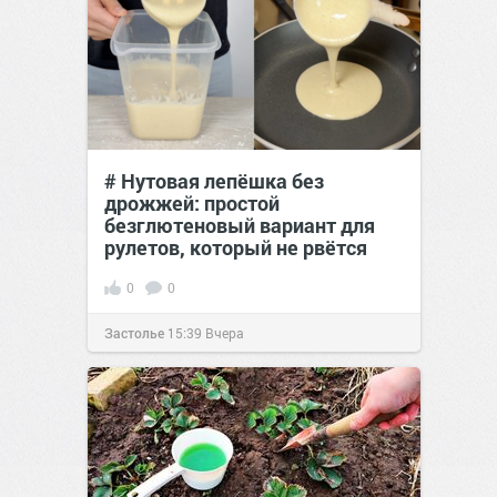
# Нутовая лепёшка без
дрожжей: простой
безглютеновый вариант для
рулетов, который не рвётся
0
0
Застолье
15:39
Вчера