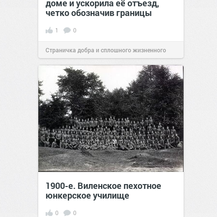
доме и ускорила её отъезд,
четко обозначив границы
1
0
Страничка добра и сплошного жизненного
позитива!
00:28
Вчера
1900-е. Виленское пехотное
юнкерское училище
0
0