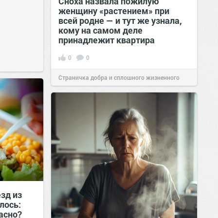
Сноха назвала пожилую
женщину «растением» при
всей родне — и тут же узнала,
кому на самом деле
принадлежит квартира
0
0
Страничка добра и сплошного жизненного
позитива!
00:29
Сегодня
езд из
лось:
пасно?