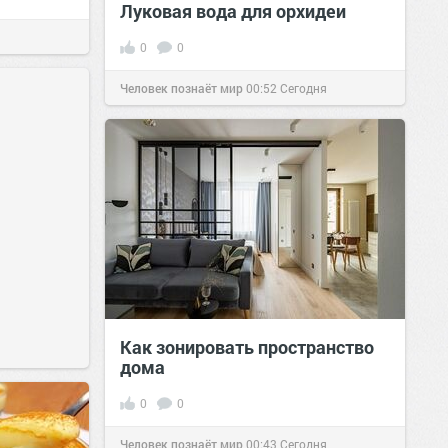
Луковая вода для орхидеи
0
0
Человек познаёт мир
00:52
Сегодня
Как зонировать пространство
дома
0
0
Человек познаёт мир
00:43
Сегодня