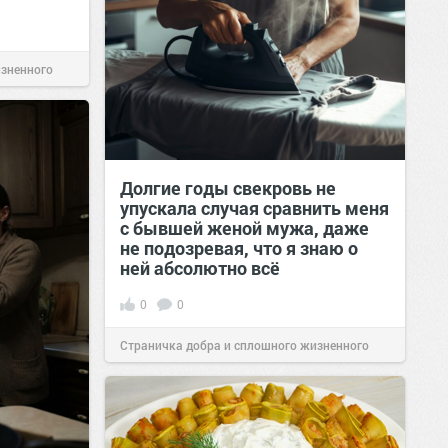
изненного
Долгие годы свекровь не
упускала случая сравнить меня
с бывшей женой мужа, даже
не подозревая, что я знаю о
ней абсолютно всё
0
0
Страничка добра и сплошного жизненного
позитива!
00:29
Сегодня