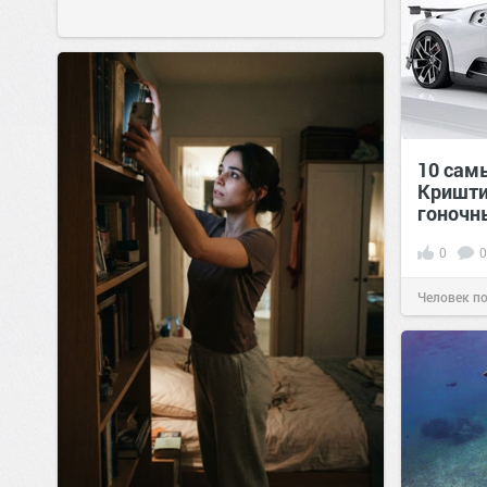
10 сам
Кришти
гоночн
0
0
Человек п