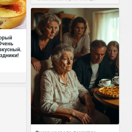
торый
Очень
вкусный.
аздники!