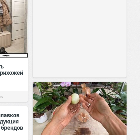
ть
прихожей
ня
илавков
одукция
 брендов