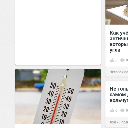
Как уч
античн
которы
угли
0
0
Человек п
Не толь
самом д
кольчу
0
0
Жизнь пре