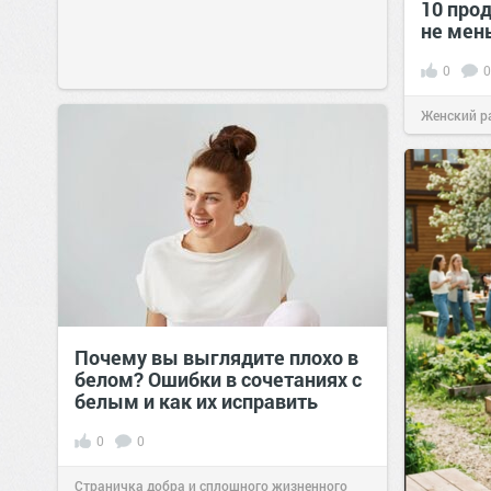
10 прод
не мен
0
0
Женский р
сайт.
23:42
Почему вы выглядите плохо в
белом? Ошибки в сочетаниях с
белым и как их исправить
0
0
Страничка добра и сплошного жизненного