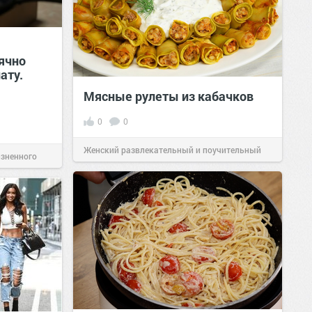
ячно
ату.
Мясные рулеты из кабачков
0
0
Женский развлекательный и поучительный
изненного
сайт.
23:41
Вчера