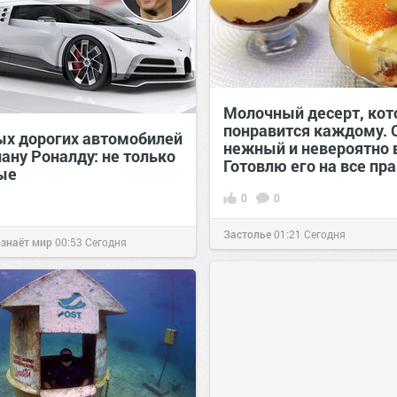
Молочный десерт, ко
понравится каждому. 
ых дорогих автомобилей
нежный и невероятно 
ану Роналду: не только
Готовлю его на все пр
ые
0
0
Застолье
01:21
Сегодня
ознаёт мир
00:53
Сегодня