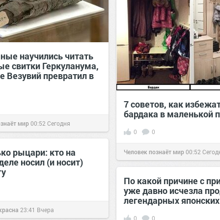
ёные научились читать
ые свитки Геркуланума,
е Везувий превратил в
7 советов, как избежа
бардака в маленькой 
ознаёт мир
00:52
Сегодня
0
0
ко рыцари: кто на
Человек познаёт мир
00:52
Сегод
еле носил (и носит)
гу
По какой причине с пр
уже давно исчезла пр
легендарных японских
красна
23:41
Вчера
0
0