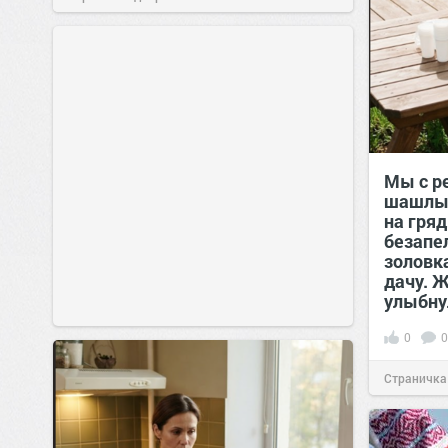
позитива!
00:29
Сегодня
Мы с р
шашлык
на гряд
безапе
золовка
дачу. 
улыбну
0
0
Страничка
позитива!