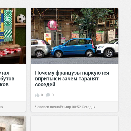
стал
Почему французы паркуются
ибутов
впритык и зачем таранят
ков
соседей
0
0
ня
Человек познаёт мир
00:52
Сегодня