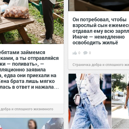
Он потребовал, чтобы
взрослый сын ежемес
отдавал ему всю зарпл
Иначе — немедленно
освободить жильё
ебятами займемся
0
0
ами, а ты отправляйся
ки — поливать», —
Страничка добра и сплошного ж
лляционно заявила
, едва они приехали на
позитива!
00:29
Сегодня
Жена брата лишь мягко
лась в ответ и нажала…
 добра и сплошного жизненного
00:29
Сегодня