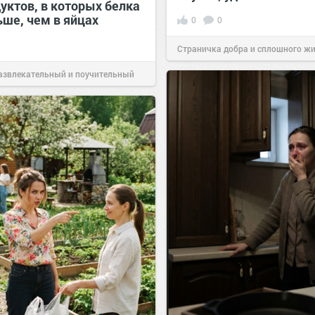
уктов, в которых белка
ьше, чем в яйцах
0
0
Страничка добра и сплошного ж
позитива!
00:29
Сегодня
азвлекательный и поучительный
Вчера