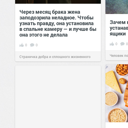
Через месяц брака жена
заподозрила неладное. Чтобы
Зачем 
узнать правду, она установила
устана
в спальне камеру — и лучше бы
ящики
она этого не делала
0
0
0
0
Человек п
Страничка добра и сплошного жизненного
позитива!
00:29
Сегодня