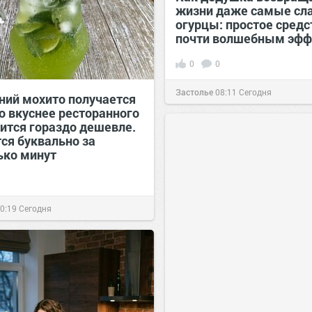
жизни даже самые сл
огурцы: простое средс
почти волшебным эфф
0
0
Застолье
08:11
Сегодня
ий мохито получается
о вкуснее ресторанного
дится гораздо дешевле.
ся буквально за
ько минут
0:19
Сегодня