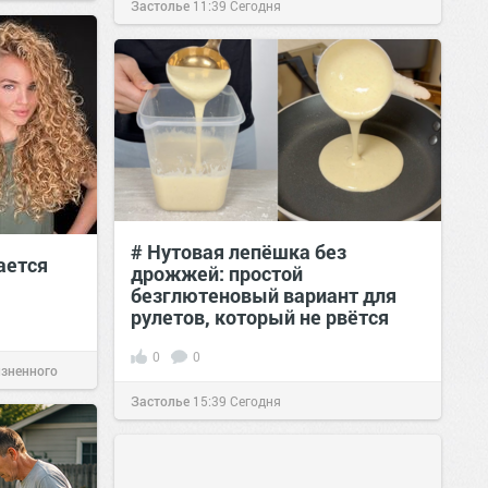
Застолье
11:39
Сегодня
# Нутовая лепёшка без
ается
дрожжей: простой
безглютеновый вариант для
рулетов, который не рвётся
0
0
изненного
Застолье
15:39
Сегодня