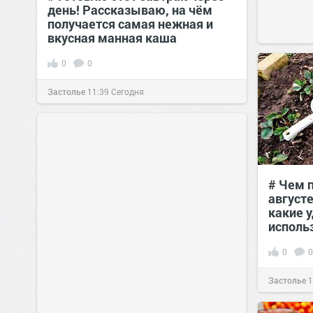
день! Рассказываю, на чём
получается самая нежная и
вкусная манная каша
0
0
Застолье
11:39
Сегодня
# Чем 
августе
какие 
исполь
0
0
Застолье
1