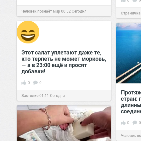
0
0
Человек познаёт мир
00:52
Сегодня
Страничка
позитива!
Этот салат уплетают даже те,
кто терпеть не может морковь,
— а в 23:00 ещё и просят
добавки!
0
0
Протяж
Застолье
01:11
Сегодня
стран:
длинны
соедин
0
0
Человек п