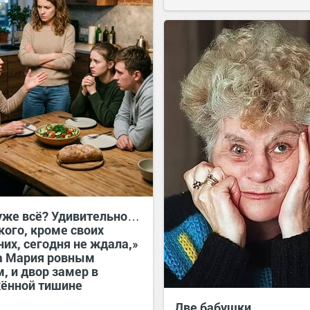
уже всё? Удивительно…
кого, кроме своих
их, сегодня не ждала,»
а Мария ровным
, и двор замер в
ённой тишине
Две бабушки