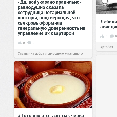
«Да, всё указано правильно» —
равнодушно сказала
сотрудница нотариальной
конторы, подтверждая, что
Лебеди
свекровь оформила
авиаци
генеральную доверенность на
управление их квартирой
0
0
0
0
Артобоз
01
Страничка добра и сплошного жизненного
позитива!
17:38
Сегодня
# Готовлю этот завтрак через