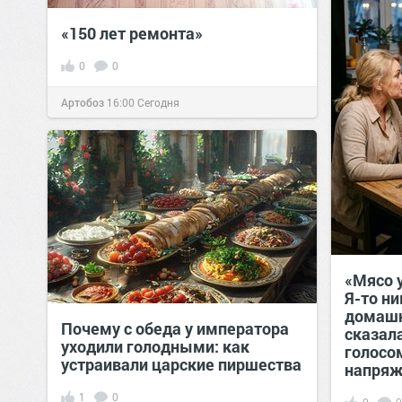
«150 лет ремонта»
0
0
Артобоз
16:00
Сегодня
«Мясо 
Я-то ни
домашн
Почему с обеда у императора
сказал
уходили голодными: как
голосом
устраивали царские пиршества
напряж
1
0