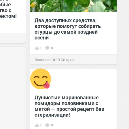
абые
тво с
ектом!
Два доступных средства,
которые помогут собирать
огурцы до самой поздней
осени
0
0
Застолье
10:19
Сегодня
Душистые маринованные
помидоры половинками с
мятой — простой рецепт без
стерилизации!
0
0