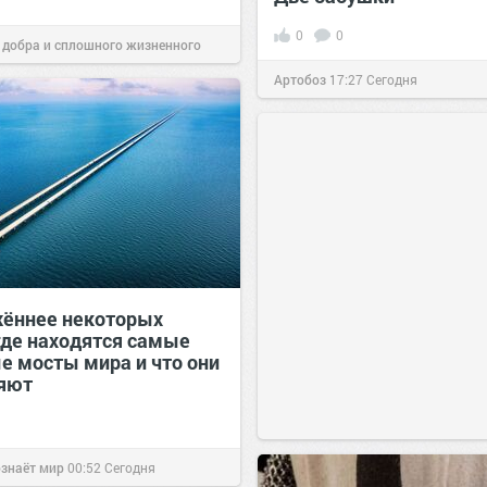
0
0
 добра и сплошного жизненного
Артобоз
17:27
Сегодня
15:38
Сегодня
ённее некоторых
 где находятся самые
е мосты мира и что они
яют
ознаёт мир
00:52
Сегодня