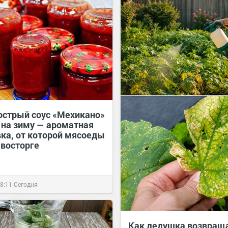
 острый соус «Мехикано»
в на зиму — ароматная
вка, от которой мясоеды
 восторге
8:11
Сегодня
Как дедушка возвраща