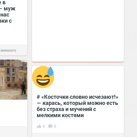
 в
— муж
 нас
вки с
изненного
# «Косточки словно исчезают!»
— карась, который можно есть
без страха и мучений с
мелкими костями
0
0