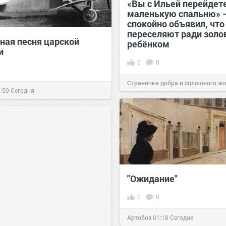
«Вы с Ильей перейдете
маленькую спальню» 
спокойно объявил, что
переселяют ради золо
ная песня царской
ребёнком
и
0
0
Страничка добра и сплошного ж
:50
Сегодня
позитива!
17:38
Сегодня
"Ожидание"
0
0
Артобоз
01:18
Сегодня