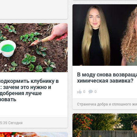
В моду снова возвращ
химическая завивка?
подкормить клубнику в
: зачем это нужно и
0
0
удобрения лучше
зовать
Страничка добра и сплошного ж
позитива!
11:38
Сегодня
5:39
Сегодня