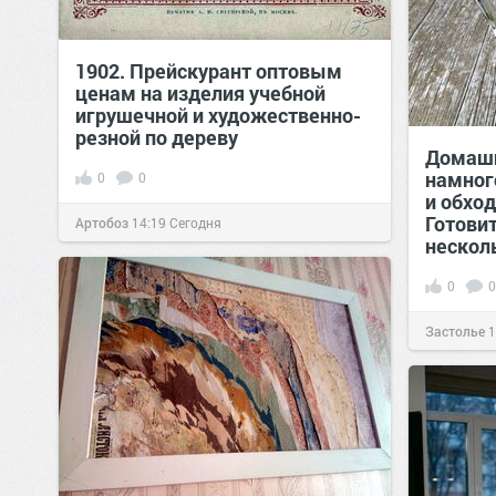
1902. Прейскурант оптовым
ценам на изделия учебной
игрушечной и художественно-
резной по дереву
Домашн
намног
0
0
и обхо
Готовит
Артобоз
14:19
Сегодня
нескол
0
0
Застолье
1