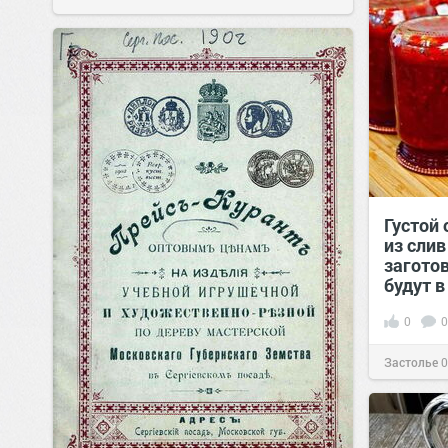
Густой
из сли
загото
будут в
0
0
Застолье
0