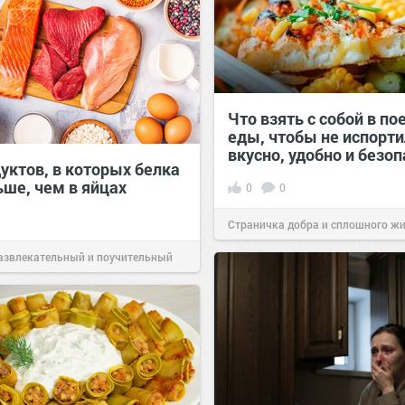
Что взять с собой в по
еды, чтобы не испорти
вкусно, удобно и безо
уктов, в которых белка
ьше, чем в яйцах
0
0
Страничка добра и сплошного ж
позитива!
00:29
Сегодня
азвлекательный и поучительный
Вчера