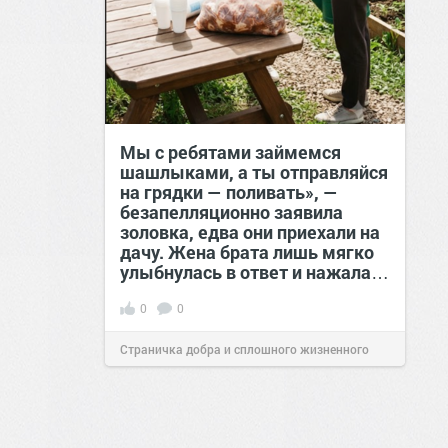
Мы с ребятами займемся
шашлыками, а ты отправляйся
на грядки — поливать», —
безапелляционно заявила
золовка, едва они приехали на
дачу. Жена брата лишь мягко
улыбнулась в ответ и нажала…
0
0
Страничка добра и сплошного жизненного
позитива!
00:29
Сегодня