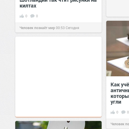
килтах
0
0
Человек познаёт мир
00:53
Сегодня
Как уч
античн
которы
угли
0
0
Человек п