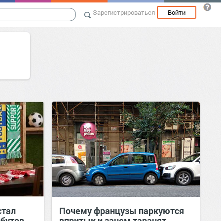
Зарегистрироваться
Войти
стал
Почему французы паркуются
ибутов
впритык и зачем таранят