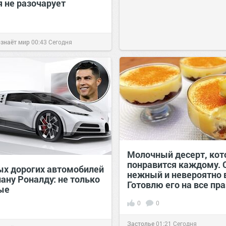
я не разочарует
ознаёт мир
00:43
Сегодня
Молочный десерт, ко
понравится каждому. 
ых дорогих автомобилей
нежный и невероятно 
ану Роналду: не только
Готовлю его на все пр
ые
0
0
Застолье
01:21
Сегодня