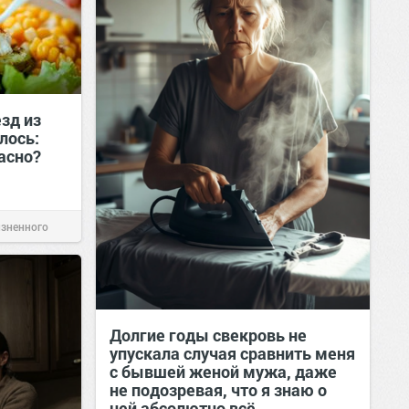
езд из
лось:
пасно?
изненного
Долгие годы свекровь не
упускала случая сравнить меня
с бывшей женой мужа, даже
не подозревая, что я знаю о
ней абсолютно всё