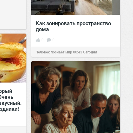
Как зонировать пространство
дома
0
0
Человек познаёт мир
00:43
Сегодня
торый
Очень
вкусный.
аздники!