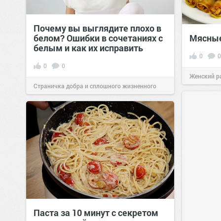
Почему вы выглядите плохо в
белом? Ошибки в сочетаниях с
Мясные
белым и как их исправить
0
0
0
0
Женский р
Страничка добра и сплошного жизненного
сайт.
23:41
позитива!
00:29
Сегодня
Паста за 10 минут с секретом