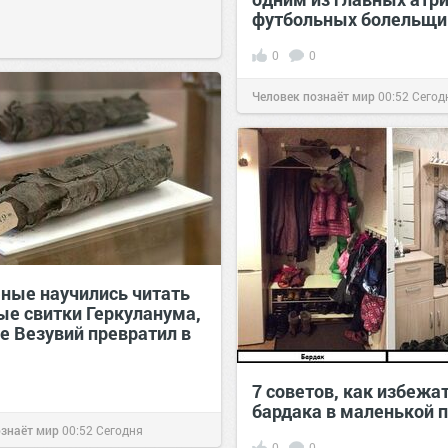
футбольных болельщи
0
0
Человек познаёт мир
00:52
Сегод
ёные научились читать
ые свитки Геркуланума,
е Везувий превратил в
7 советов, как избежа
бардака в маленькой 
ознаёт мир
00:52
Сегодня
0
0