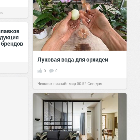
ня
илавков
одукция
 брендов
Луковая вода для орхидеи
0
0
Человек познаёт мир
00:52
Сегодня