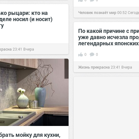
ко рыцари: кто на
Человек познаёт мир
00:52
Сегод
еле носил (и носит)
гу
По какой причине с пр
уже давно исчезла пр
легендарных японских
красна
23:41
Вчера
0
0
Жизнь прекрасна
23:41
Вчера
брать мойку для кухни,