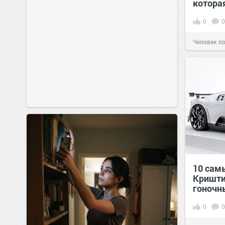
котора
0
0
Человек п
10 сам
Кришти
гоночн
0
0