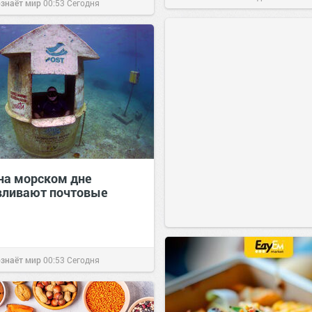
ознаёт мир
00:53
Сегодня
на морском дне
вливают почтовые
ознаёт мир
00:53
Сегодня