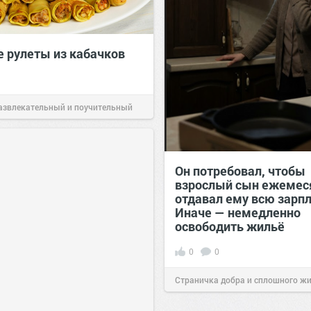
 рулеты из кабачков
азвлекательный и поучительный
Вчера
Он потребовал, чтобы
взрослый сын ежемес
отдавал ему всю зарпл
Иначе — немедленно
освободить жильё
0
0
Страничка добра и сплошного ж
позитива!
00:29
Сегодня