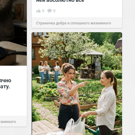
0
0
Страничка добра и сплошного жизненного
позитива!
00:29
Сегодня
ячно
ату.
изненного