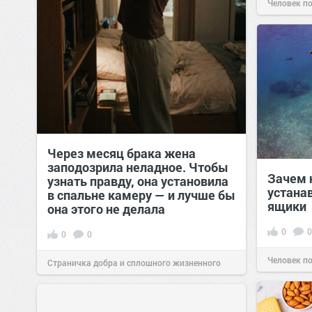
Человек п
Через месяц брака жена
заподозрила неладное. Чтобы
Зачем 
узнать правду, она установила
устана
в спальне камеру — и лучше бы
ящики
она этого не делала
0
0
0
0
Человек п
Страничка добра и сплошного жизненного
позитива!
00:29
Сегодня