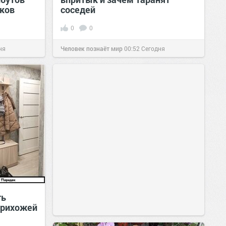
ков
соседей
0
0
ня
Человек познаёт мир
00:52
Сегодня
ть
прихожей