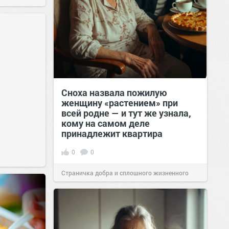
Сноха назвала пожилую
женщину «растением» при
всей родне — и тут же узнала,
кому на самом деле
принадлежит квартира
0
0
Страничка добра и сплошного жизненного
позитива!
00:29
Сегодня