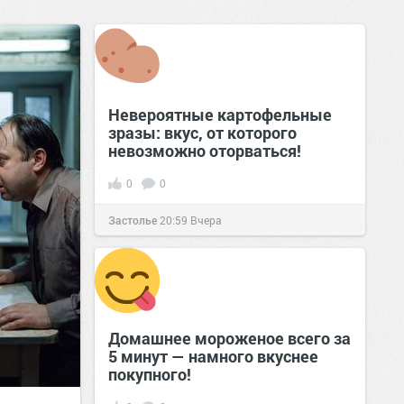
Невероятные картофельные
зразы: вкус, от которого
невозможно оторваться!
0
0
Застолье
20:59
Вчера
Домашнее мороженое всего за
5 минут — намного вкуснее
покупного!