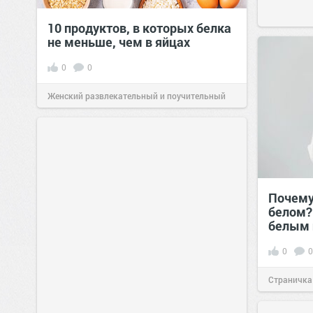
10 продуктов, в которых белка
не меньше, чем в яйцах
0
0
Женский развлекательный и поучительный
сайт.
23:42
06 авг 2026
Почему
белом?
белым 
0
0
Страничка
позитива!