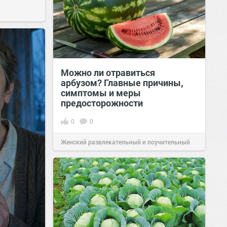
Можно ли отравиться
арбузом? Главные причины,
симптомы и меры
предосторожности
0
0
Женский развлекательный и поучительный
сайт.
23:42
06 авг 2026