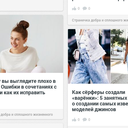
0
0
Страничка добра и сплошного ж
позитива!
00:28
Вчера
 вы выглядите плохо в
 Ошибки в сочетаниях с
Как сёрферы создали
и как их исправить
«варёнки»: 5 занятных
о создании самых изв
моделей джинсов
 добра и сплошного жизненного
0
0
00:29
Вчера