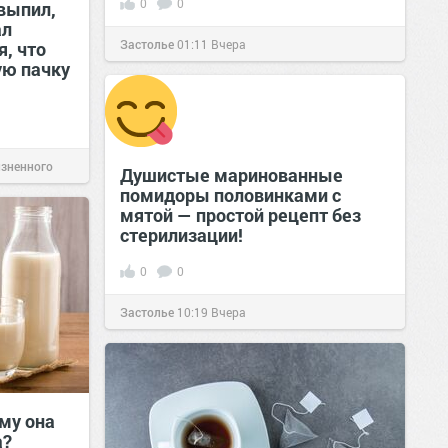
0
0
выпил,
ал
Застолье
01:11
Вчера
я, что
ую пачку
изненного
Душистые маринованные
помидоры половинками с
мятой — простой рецепт без
стерилизации!
0
0
Застолье
10:19
Вчера
му она
а?