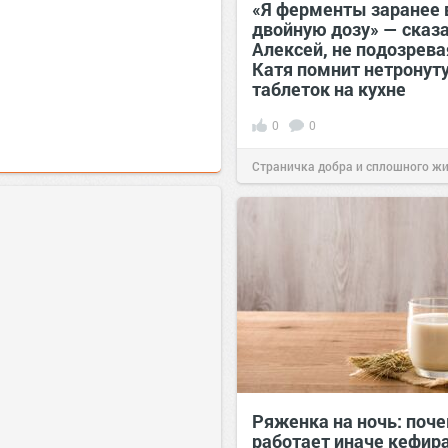
«Я ферменты заранее 
двойную дозу» — сказ
Алексей, не подозрева
Катя помнит нетронут
таблеток на кухне
0
0
Страничка добра и сплошного ж
позитива!
07:38
Сегодня
Ряженка на ночь: поче
работает иначе кефир