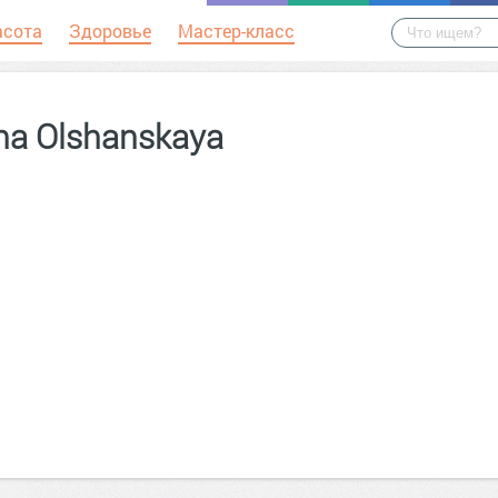
асота
Здоровье
Мастер-класс
ana Olshanskaya