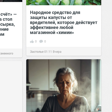
Народное средство для
 счёт» —
защиты капусты от
а стол
вредителей, которое действует
 сырка,
эффективнее любой
ение
магазинной «химии»
ам
0
0
Застолье
01:11
Вчера
изненного