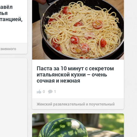
позитива!
00:29
Вчера
завёл
лья
итанцией,
изненного
Паста за 10 минут с секретом
итальянской кухни – очень
сочная и нежная
0
1
Женский развлекательный и поучительный
сайт.
23:40
06 авг 2026