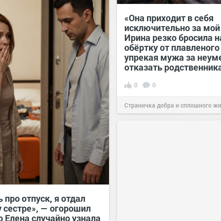
«Она приходит в себя
исключительно за мой
Ирина резко бросила н
обёртку от плавленого
упрекая мужа за неум
отказать родственник
0
0
Страничка добра и сплошного ж
позитива!
00:28
Вчера
 про отпуск, я отдал
у сестре», — огорошил
о Елена случайно узнала