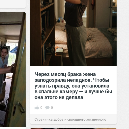
Через месяц брака жена
заподозрила неладное. Чтобы
узнать правду, она установила
в спальне камеру — и лучше бы
она этого не делала
0
0
Страничка добра и сплошного жизненного