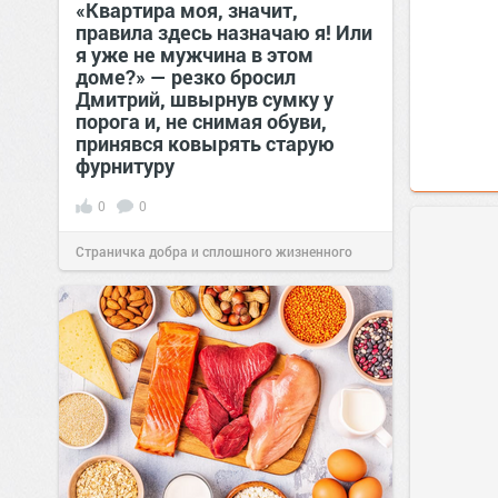
«Квартира моя, значит,
правила здесь назначаю я! Или
я уже не мужчина в этом
доме?» — резко бросил
Дмитрий, швырнув сумку у
порога и, не снимая обуви,
принявся ковырять старую
фурнитуру
0
0
Страничка добра и сплошного жизненного
позитива!
08:38
Сегодня