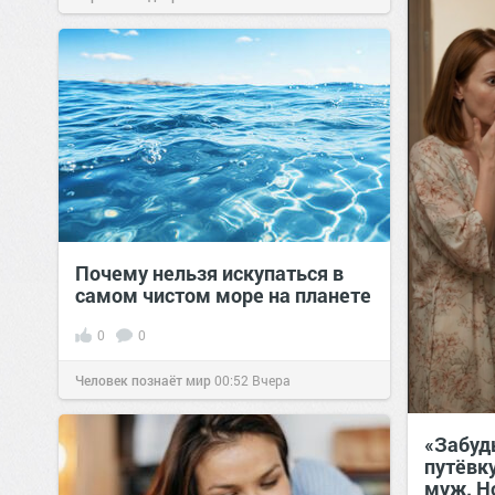
позитива!
00:28
Вчера
Почему нельзя искупаться в
самом чистом море на планете
0
0
Человек познаёт мир
00:52
Вчера
«Забудь
путёвк
муж. Н