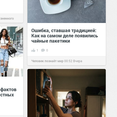
изненного
Ошибка, ставшая традицией:
Как на самом деле появились
чайные пакетики
1
0
Человек познаёт мир
00:52
Вчера
 фактов
естных