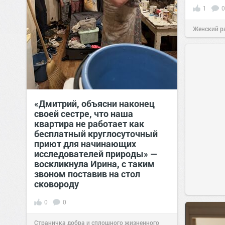
1
0
Женский р
сайт.
23:41
«Дмитрий, объясни наконец
своей сестре, что наша
квартира не работает как
бесплатный круглосуточный
приют для начинающих
исследователей природы» —
воскликнула Ирина, с таким
звоном поставив на стол
сковороду
0
0
Страничка добра и сплошного жизненного