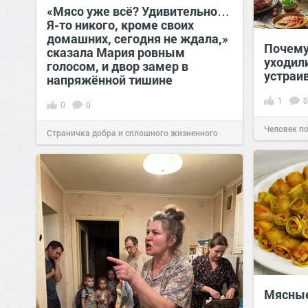
«Мясо уже всё? Удивительно…
Я-то никого, кроме своих
домашних, сегодня не ждала,»
Почему
сказала Мария ровным
уходил
голосом, и двор замер в
устраи
напряжённой тишине
1
0
0
0
Человек п
Страничка добра и сплошного жизненного
позитива!
15:38
Вчера
Мясные