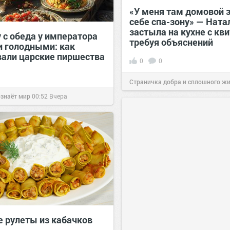
«У меня там домовой 
себе спа-зону» — Ната
застыла на кухне с кв
 с обеда у императора
требуя объяснений
и голодными: как
вали царские пиршества
0
0
Страничка добра и сплошного ж
ознаёт мир
00:52
Вчера
позитива!
00:28
Вчера
 рулеты из кабачков