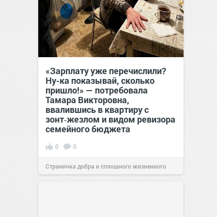
«Зарплату уже перечислили?
Ну-ка показывай, сколько
пришло!» — потребовала
Тамара Викторовна,
ввалившись в квартиру с
зонт‑жезлом и видом ревизора
семейного бюджета
0
0
Страничка добра и сплошного жизненного
позитива!
17:38
Вчера