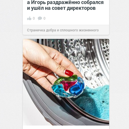
а Игорь раздражённо собрался
и ушёл на совет директоров
0
0
Страничка добра и сплошного жизненного
позитива!
19:38
Вчера