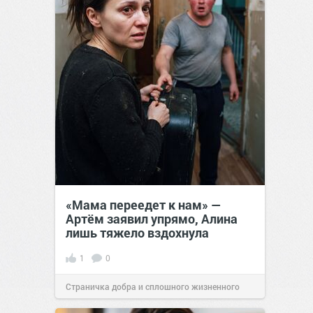
«Мама переедет к нам» —
Артём заявил упрямо, Алина
лишь тяжело вздохнула
1
0
Страничка добра и сплошного жизненного
позитива!
00:28
07 авг 2026