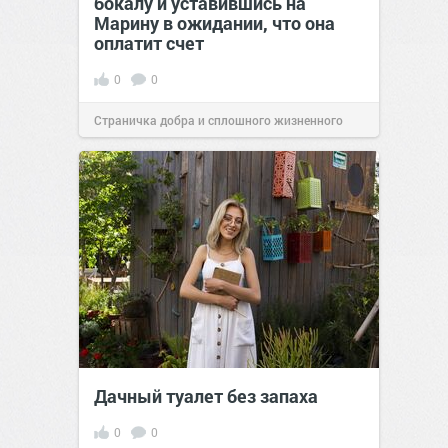
бокалу и уставившись на
Марину в ожидании, что она
оплатит счет
0
0
Страничка добра и сплошного жизненного
позитива!
19:38
Вчера
Дачный туалет без запаха
0
0