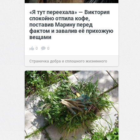
«Я тут переехала» — Виктория
спокойно отпила кофе,
поставив Марину перед
фактом и завалив её прихожую
вещами
0
0
Страничка добра и сплошного жизненного
позитива!
19:38
Вчера