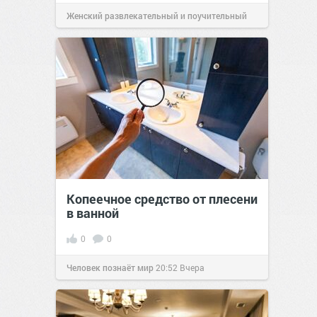
Женский развлекательный и поучительный
сайт.
21:33
Вчера
Копеечное средство от плесени
в ванной
0
0
Человек познаёт мир
20:52
Вчера