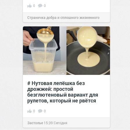
0
0
Страничка добра и сплошного жизненного
позитива!
11:38
Сегодня
# Нутовая лепёшка без
дрожжей: простой
безглютеновый вариант для
рулетов, который не рвётся
0
0
Застолье
15:39
Сегодня