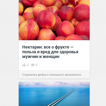
позитива!
00:28
Сегодня
Нектарин: все о фрукте —
польза и вред для здоровья
мужчин и женщин
0
0
Страничка добра и сплошного жизненного
позитива!
00:28
Сегодня