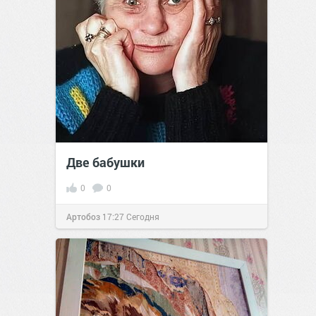
Две бабушки
0
0
Артобоз
17:27
Сегодня