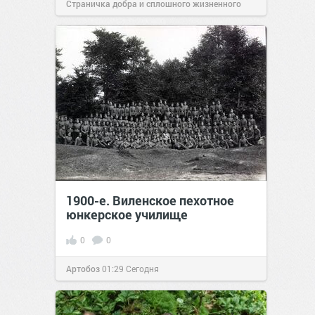
Страничка добра и сплошного жизненного
позитива!
00:29
Сегодня
1900-е. Виленское пехотное
юнкерское училище
0
0
Артобоз
01:29
Сегодня