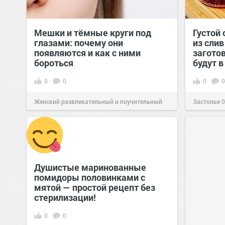
Мешки и тёмные круги под
Густой
глазами: почему они
из сли
появляются и как с ними
загото
бороться
будут в
0
0
0
0
Женский развлекательный и поучительный
Застолье
0
сайт.
23:23
Вчера
Душистые маринованные
помидоры половинками с
мятой — простой рецепт без
стерилизации!
0
0