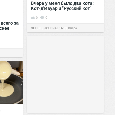
Вчера у меня было два кота:
Кот-д'Ивуар и "Русский кот"
0
0
всего за
снее
NEFER`S JOURNAL
16:36
Вчера
з