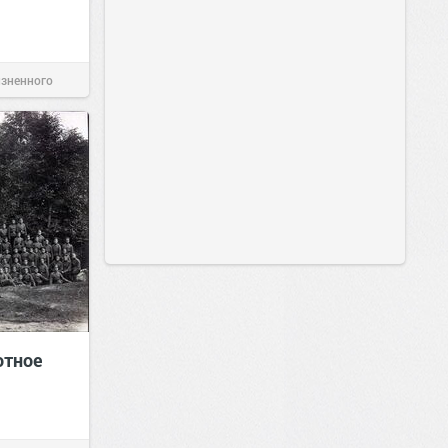
изненного
отное