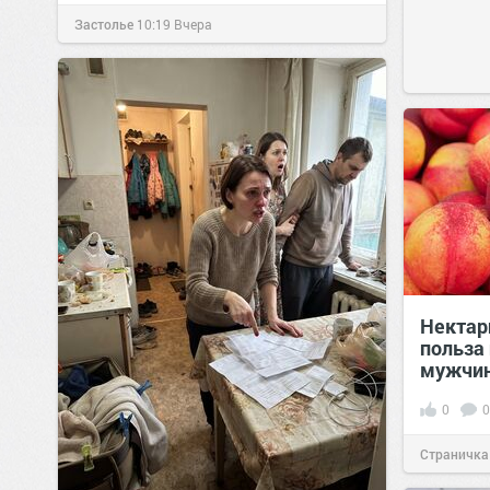
Застолье
10:19
Вчера
Нектари
польза 
мужчин
0
0
Страничка