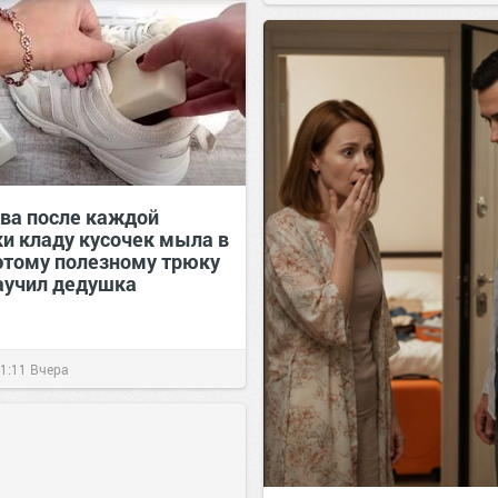
00:28
Вчера
тва после каждой
ки кладу кусочек мыла в
 этому полезному трюку
аучил дедушка
1:11
Вчера