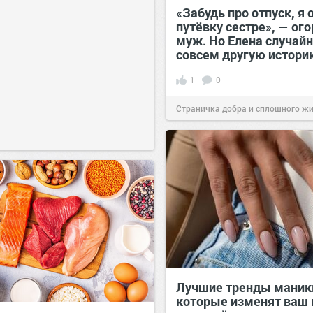
«Забудь про отпуск, я 
путёвку сестре», — ог
муж. Но Елена случайн
совсем другую истор
1
0
Страничка добра и сплошного ж
позитива!
00:28
Вчера
Лучшие тренды маник
которые изменят ваш 