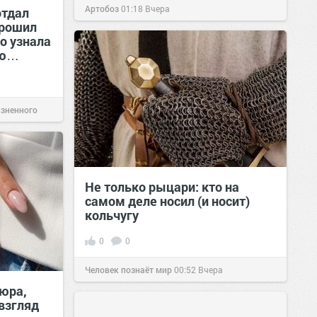
Артобоз
01:18
Вчера
отдал
орошил
о узнала
ию…
изненного
Не только рыцари: кто на
самом деле носил (и носит)
кольчугу
0
0
Человек познаёт мир
00:52
Вчера
юра,
взгляд