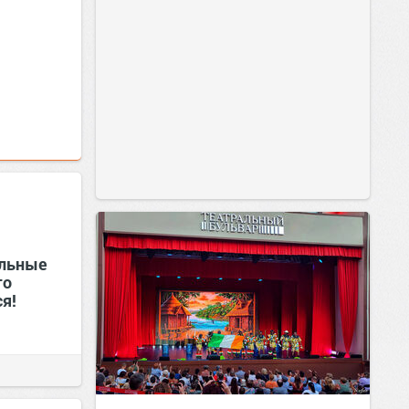
ельные
го
я!