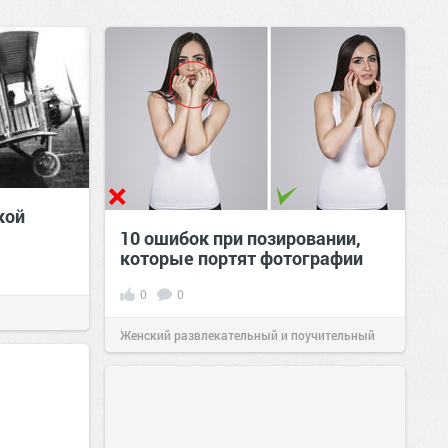
кой
10 ошибок при позировании,
которые портят фотографии
0
0
Женский развлекательный и поучительный
сайт.
23:17
Вчера