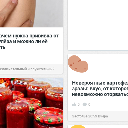
ачем нужна прививка от
улёза и можно ли её
ть
азвлекательный и поучительный
Вчера
Невероятные картоф
зразы: вкус, от которо
невозможно оторватьс
0
0
Застолье
20:59
Вчера