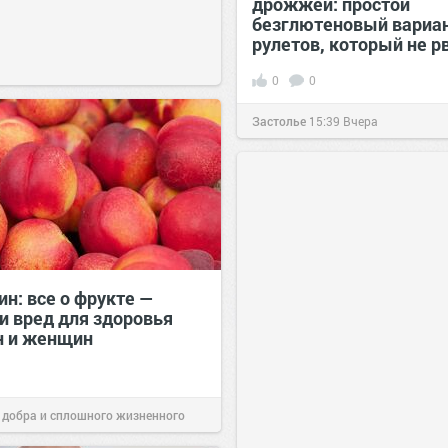
дрожжей: простой
безглютеновый вариан
рулетов, который не р
0
0
Застолье
15:39
Вчера
н: все о фрукте —
и вред для здоровья
 и женщин
 добра и сплошного жизненного