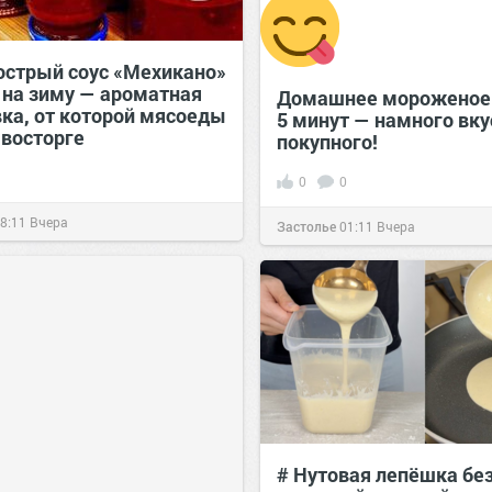
 острый соус «Мехикано»
в на зиму — ароматная
Домашнее мороженое 
вка, от которой мясоеды
5 минут — намного вку
 восторге
покупного!
0
0
8:11
Вчера
Застолье
01:11
Вчера
# Нутовая лепёшка бе