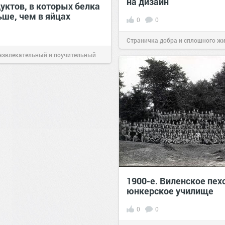
на дизайн
уктов, в которых белка
ьше, чем в яйцах
0
0
Страничка добра и сплошного ж
азвлекательный и поучительный
позитива!
00:29
Вчера
06 авг 2026
1900-е. Виленское пех
юнкерское училище
0
0