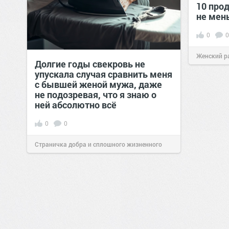
10 прод
не мен
0
0
Женский р
Долгие годы свекровь не
упускала случая сравнить меня
сайт.
23:42
с бывшей женой мужа, даже
не подозревая, что я знаю о
ней абсолютно всё
0
0
Страничка добра и сплошного жизненного
позитива!
00:29
Вчера