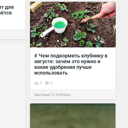
т для
вётся
# Чем подкормить клубнику в
августе: зачем это нужно и
какие удобрения лучше
использовать
0
0
Застолье
15:39
Вчера