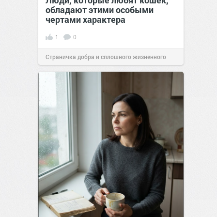
Люди, которые любят кошек,
обладают этими особыми
чертами характера
1
0
Страничка добра и сплошного жизненного
позитива!
10:38
07 авг 2026