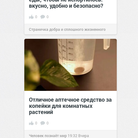
вкусно, удобно и безопасно?
0
0
Страничка добра и сплошного жизненного
позитива!
00:29
07 авг 2026
Отличное аптечное средство за
копейки для комнатных
растений
0
0
Человек познаёт мир
19:32
Вчера