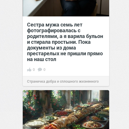
Сестра мужа семь лет
фотографировалась с
родителями, а я варила бульон
и стирала простыни. Пока
документы из дома
престарелых не пришли прямо
на наш стол
0
0
Страничка добра и сплошного жизненного
позитива!
00:29
07 авг 2026