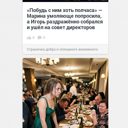
«Побудь с ним хоть полчаса» —
Марина умоляюще попросила,
а Игорь раздражённо собрался
и ушёл на совет директоров
0
0
Страничка добра и сплошного жизненного
позитива!
19:38
Вчера