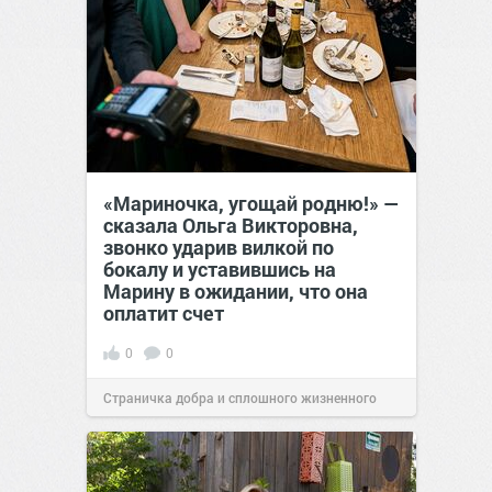
«Мариночка, угощай родню!» —
сказала Ольга Викторовна,
звонко ударив вилкой по
бокалу и уставившись на
Марину в ожидании, что она
оплатит счет
0
0
Страничка добра и сплошного жизненного
позитива!
19:38
Вчера