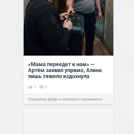
«Мама переедет к нам» —
Артём заявил упрямо, Алина
лишь тяжело вздохнула
1
0
Страничка добра и сплошного жизненного
позитива!
00:28
07 авг 2026