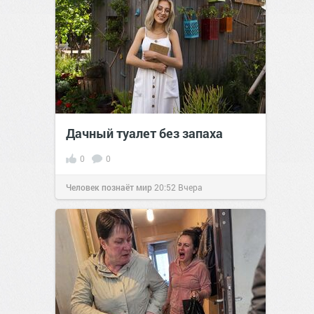
Дачный туалет без запаха
0
0
Человек познаёт мир
20:52
Вчера