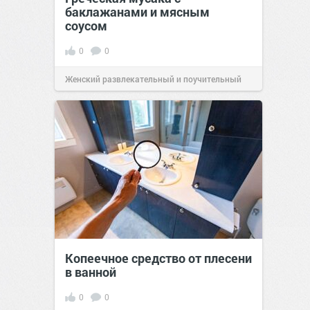
баклажанами и мясным
соусом
0
0
Женский развлекательный и поучительный
сайт.
21:33
Вчера
Копеечное средство от плесени
в ванной
0
0