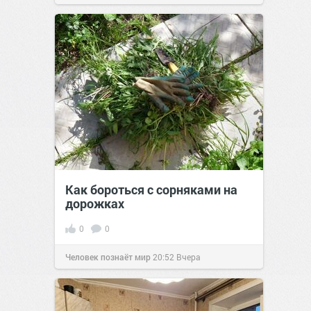
позитива!
19:38
Вчера
Как бороться с сорняками на
дорожках
0
0
Человек познаёт мир
20:52
Вчера